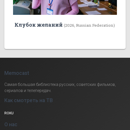
Клубок желаний
(2026, Russian Federation)
Memocast
Самая большая библиотека русских, советских фильмов,
сериалов и телепередач.
Как смотреть на ТВ
ROKU
О нас