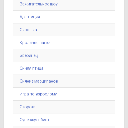
Зажигательное шоу
Адаптиция
Окрошка
Кроличья лапка
Зверинец
Синяя птица
Сияние марципанов
Игра по-взрослому
Сторож
Супержульбист