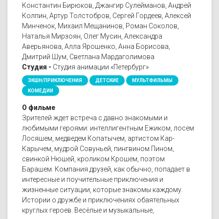
Константин Бирюков, Джангир Сулейманов, Андрей
Колпин, Артур Толстобров, Сергей Гордеев, Алексей
Минченок, Михаил Мещанинов, Роман Соколов,
Наталья Мирзоян, Олег Мусин, Александра
Аверьянова, Алла Ярошенко, Анна Борисова,
Дмитрий Шум, Светлана Мардаголимова
Студия -
Студия анимации «Петербург»
ЭКШН/ПРИКЛЮЧЕНИЯ
ДЕТСКИЕ
МУЛЬТФИЛЬМЫ
КОМЕДИИ
О фильме
Зрителей ждет встреча с давно знакомыми и
любимыми героями: интеллигентным Ежиком, лосем
Лосяшем, медведем Копатычем, артистом Кар-
Карычем, мудрой Совуньей, пингвином Пином,
свинкой Нюшей, кроликом Крошем, поэтом
Барашем. Компания друзей, как обычно, попадает в
интересные и поучительные приключения и
жизненные ситуации, которые знакомы каждому.
Истории о дружбе и приключениях обаятельных
круглых героев. Весёлые и музыкальные,