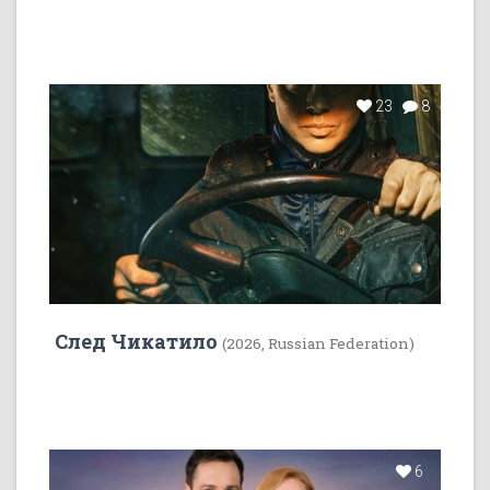
23
8
След Чикатило
(2026, Russian Federation)
6