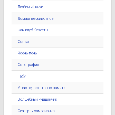
Любимый внук
Домашнее животное
Фан-клуб Козетты
Фонтан
Ясень-пень
Фотография
Табу
У вас недостаточно памяти
Волшебный кувшинчик
Скатерть-самозванка