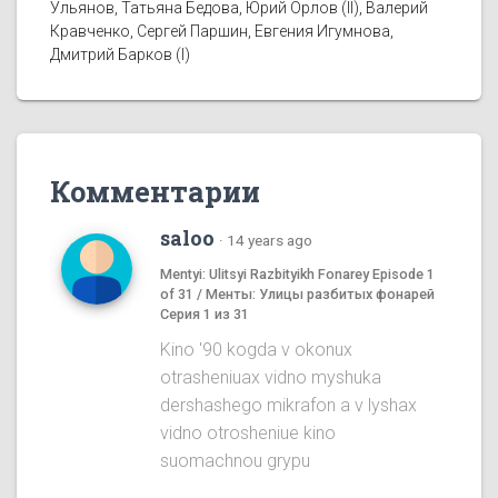
Ульянов, Татьяна Бедова, Юрий Орлов (II), Валерий
Кравченко, Сергей Паршин, Евгения Игумнова,
Дмитрий Барков (I)
Комментарии
saloo
·
14 years ago
Mentyi: Ulitsyi Razbityikh Fonarey Episode 1
of 31 / Менты: Улицы разбитых фонарей
Серия 1 из 31
Kino '90 kogda v okonux
otrasheniuax vidno myshuka
dershashego mikrafon a v lyshax
vidno otrosheniue kino
suomachnou grypu