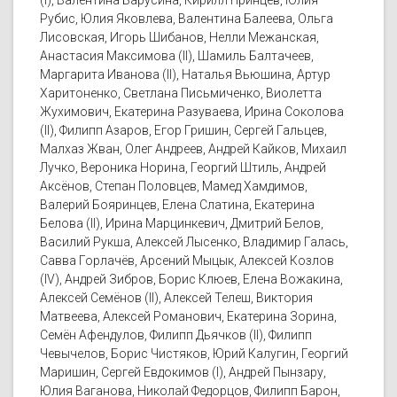
(I), Валентина Барусина, Кирилл Принцев, Юлия
Рубис, Юлия Яковлева, Валентина Балеева, Ольга
Лисовская, Игорь Шибанов, Нелли Межанская,
Анастасия Максимова (II), Шамиль Балтачеев,
Маргарита Иванова (II), Наталья Вьюшина, Артур
Харитоненко, Светлана Письмиченко, Виолетта
Жухимович, Екатерина Разуваева, Ирина Соколова
(II), Филипп Азаров, Егор Гришин, Сергей Гальцев,
Малхаз Жван, Олег Андреев, Андрей Кайков, Михаил
Лучко, Вероника Норина, Георгий Штиль, Андрей
Аксёнов, Степан Половцев, Мамед Хамдимов,
Валерий Бояринцев, Елена Слатина, Екатерина
Белова (II), Ирина Марцинкевич, Дмитрий Белов,
Василий Рукша, Алексей Лысенко, Владимир Галась,
Савва Горлачёв, Арсений Мыцык, Алексей Козлов
(IV), Андрей Зибров, Борис Клюев, Елена Вожакина,
Алексей Семёнов (II), Алексей Телеш, Виктория
Матвеева, Алексей Романович, Екатерина Зорина,
Семён Афендулов, Филипп Дьячков (II), Филипп
Чевычелов, Борис Чистяков, Юрий Калугин, Георгий
Маришин, Сергей Евдокимов (I), Андрей Пынзару,
Юлия Ваганова, Николай Федорцов, Филипп Барон,