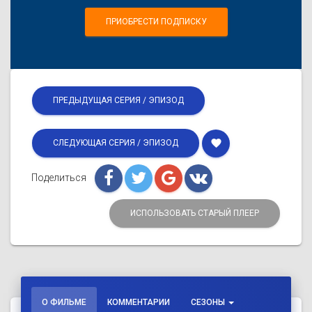
ПРИОБРЕСТИ ПОДПИСКУ
ПРЕДЫДУЩАЯ СЕРИЯ / ЭПИЗОД
favorite
СЛЕДУЮЩАЯ СЕРИЯ / ЭПИЗОД
Поделиться
ИСПОЛЬЗОВАТЬ СТАРЫЙ ПЛЕЕР
О ФИЛЬМЕ
КОММЕНТАРИИ
СЕЗОНЫ