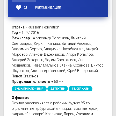
favorite
21
РЕКОМЕНДАЦИИ
Страна -
Russian Federation
Год -
1997-2016
Режиссер -
Александр Рогожкин, Дмитрий
Светозаров, Кирилл Капица, Виталий Аксёнов,
Владимир Бортко, Владимир Нахабцев мл., Андрей
Морозов, Алексей Ведерников, Игорь Копылов,
Валерий Захарьев, Вадим Саетгалиев, Иван
Мошняков, Павел Мальков, Жанна Коханова, Виктор
Шкуратов, Александр Глинский, Юрий Владовский,
Павел Симонов
Продолжительность ≈
60 мин
ЭКШН/ПРИКЛЮЧЕНИЯ
ДЕТЕКТИВ
ТВ/СЕРИАЛЫ
О фильме
Сериал рассказывает о рабочих буднях 85-го
отделения петербургской милиции. Главные герои,
рядовые "сыскари" Казанова, Ларин, Дукалис и