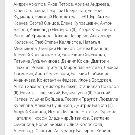
Андрей Архипов, Яков Петров, Ариана Андреева,
Юлия Солохина, Георгий Поздняков, Евгения
Кудинова, Николай Исполатов, Глеб Щур, Антон
Ксенев, Сергей Синцов, Елена Купрашевич, Антон
Багров, Александр Нестеров (II), Игорь Ключников,
Виталий Кривонос, Полина Лазарева, Александр
Колесник, Глеб Степан Каллистов, Наталья
Мызникова, Дмитрий Новиков, Сергей Кравцов,
Алексей Красноцветов, Екатерина Савелкова,
Татьяна Лукьянчикова, Даниил Кокин, Дмитрий
Глазков, Роман Притула, Мирослав Бестаев, Лариса
Логинова, Анна Роскошная, Евгения Любимова-
Ананичева, Константин Фадеев, Илона Бродская,
Антон Захаров, Виктор Княжев, Станислав Соколов
(II), Никита Плащевский, Вадим Гусев (II), Евгений
Катаев, Ульяна Бойцова, Георгий Траугот, Людмила
Курепова, Алексей Лушников, Дмитрий Барков (II),
Андрей Кивинов, Игорь Лифанов, Наталья Суркова,
Наталия Фиссон, Владимир Литвинов, Светлана
Смирнова, Борис Бирман, Ольга Колоскова,
Александр Сластин, Александр Баширов, Кирилл