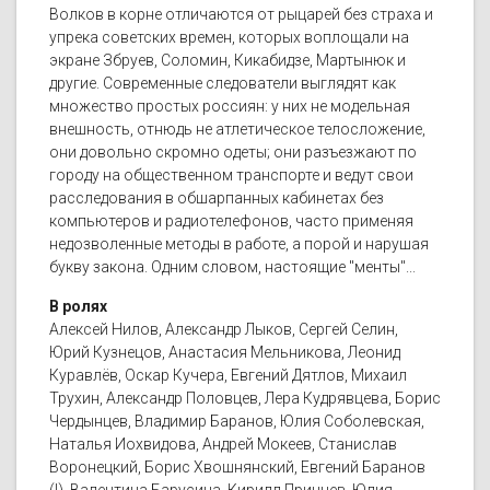
Волков в корне отличаются от рыцарей без страха и
упрека советских времен, которых воплощали на
экране Збруев, Соломин, Кикабидзе, Мартынюк и
другие. Современные следователи выглядят как
множество простых россиян: у них не модельная
внешность, отнюдь не атлетическое телосложение,
они довольно скромно одеты; они разъезжают по
городу на общественном транспорте и ведут свои
расследования в обшарпанных кабинетах без
компьютеров и радиотелефонов, часто применяя
недозволенные методы в работе, а порой и нарушая
букву закона. Одним словом, настоящие "менты"...
В ролях
Алексей Нилов, Александр Лыков, Сергей Селин,
Юрий Кузнецов, Анастасия Мельникова, Леонид
Куравлёв, Оскар Кучера, Евгений Дятлов, Михаил
Трухин, Александр Половцев, Лера Кудрявцева, Борис
Чердынцев, Владимир Баранов, Юлия Соболевская,
Наталья Иохвидова, Андрей Мокеев, Станислав
Воронецкий, Борис Хвошнянский, Евгений Баранов