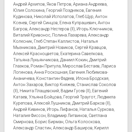
Андрей Архипов, Яков Петров, Ариана Андреева,
Юлия Солохина, Георгий Поздняков, Евгения
Кудинова, Николай Исполатов, Глеб Щур, Антон
Ксенев, Сергей Синцов, Елена Купрашевич, Антон
Багров, Александр Нестеров (II), Игорь Ключников,
Виталий Кривонос, Полина Лазарева, Александр
Колесник, Глеб Степан Каллистов, Наталья
Мызникова, Дмитрий Новиков, Сергей Кравцов,
Алексей Красноцветов, Екатерина Савелкова,
Татьяна Лукьянчикова, Даниил Кокин, Дмитрий
Глазков, Роман Притула, Мирослав Бестаев, Лариса
Логинова, Анна Роскошная, Евгения Любимова-
Ананичева, Константин Фадеев, Илона Бродская,
Антон Захаров, Виктор Княжев, Станислав Соколов
(II), Никита Плащевский, Вадим Гусев (II), Евгений
Катаев, Ульяна Бойцова, Георгий Траугот, Людмила
Курепова, Алексей Лушников, Дмитрий Барков (II),
Андрей Кивинов, Игорь Лифанов, Наталья Суркова,
Наталия Фиссон, Владимир Литвинов, Светлана
Смирнова, Борис Бирман, Ольга Колоскова,
Александр Сластин, Александр Баширов, Кирилл