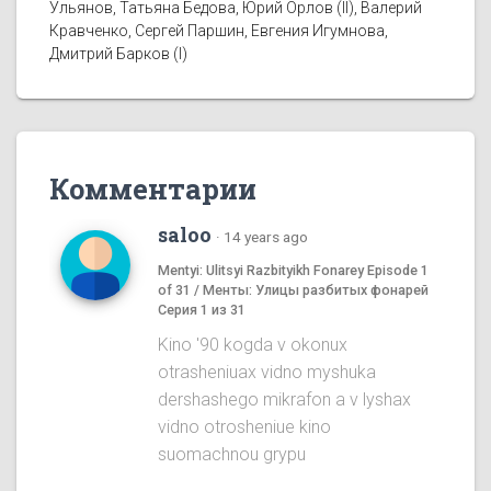
Ульянов, Татьяна Бедова, Юрий Орлов (II), Валерий
Кравченко, Сергей Паршин, Евгения Игумнова,
Дмитрий Барков (I)
Комментарии
saloo
·
14 years ago
Mentyi: Ulitsyi Razbityikh Fonarey Episode 1
of 31 / Менты: Улицы разбитых фонарей
Серия 1 из 31
Kino '90 kogda v okonux
otrasheniuax vidno myshuka
dershashego mikrafon a v lyshax
vidno otrosheniue kino
suomachnou grypu