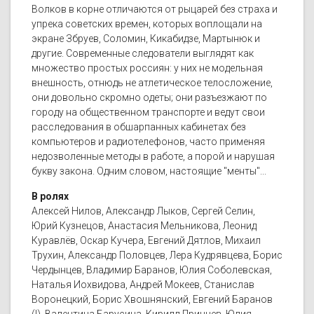
Волков в корне отличаются от рыцарей без страха и
упрека советских времен, которых воплощали на
экране Збруев, Соломин, Кикабидзе, Мартынюк и
другие. Современные следователи выглядят как
множество простых россиян: у них не модельная
внешность, отнюдь не атлетическое телосложение,
они довольно скромно одеты; они разъезжают по
городу на общественном транспорте и ведут свои
расследования в обшарпанных кабинетах без
компьютеров и радиотелефонов, часто применяя
недозволенные методы в работе, а порой и нарушая
букву закона. Одним словом, настоящие "менты"...
В ролях
Алексей Нилов, Александр Лыков, Сергей Селин,
Юрий Кузнецов, Анастасия Мельникова, Леонид
Куравлёв, Оскар Кучера, Евгений Дятлов, Михаил
Трухин, Александр Половцев, Лера Кудрявцева, Борис
Чердынцев, Владимир Баранов, Юлия Соболевская,
Наталья Иохвидова, Андрей Мокеев, Станислав
Воронецкий, Борис Хвошнянский, Евгений Баранов