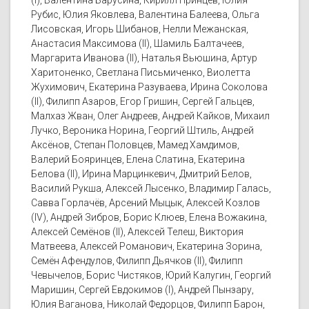
(I), Валентина Барусина, Кирилл Принцев, Юлия
Рубис, Юлия Яковлева, Валентина Балеева, Ольга
Лисовская, Игорь Шибанов, Нелли Межанская,
Анастасия Максимова (II), Шамиль Балтачеев,
Маргарита Иванова (II), Наталья Вьюшина, Артур
Харитоненко, Светлана Письмиченко, Виолетта
Жухимович, Екатерина Разуваева, Ирина Соколова
(II), Филипп Азаров, Егор Гришин, Сергей Гальцев,
Малхаз Жван, Олег Андреев, Андрей Кайков, Михаил
Лучко, Вероника Норина, Георгий Штиль, Андрей
Аксёнов, Степан Половцев, Мамед Хамдимов,
Валерий Бояринцев, Елена Слатина, Екатерина
Белова (II), Ирина Марцинкевич, Дмитрий Белов,
Василий Рукша, Алексей Лысенко, Владимир Галась,
Савва Горлачёв, Арсений Мыцык, Алексей Козлов
(IV), Андрей Зибров, Борис Клюев, Елена Вожакина,
Алексей Семёнов (II), Алексей Телеш, Виктория
Матвеева, Алексей Романович, Екатерина Зорина,
Семён Афендулов, Филипп Дьячков (II), Филипп
Чевычелов, Борис Чистяков, Юрий Калугин, Георгий
Маришин, Сергей Евдокимов (I), Андрей Пынзару,
Юлия Ваганова, Николай Федорцов, Филипп Барон,