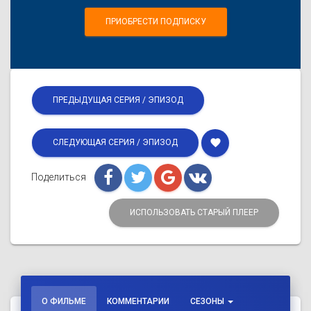
ПРИОБРЕСТИ ПОДПИСКУ
ПРЕДЫДУЩАЯ СЕРИЯ / ЭПИЗОД
favorite
СЛЕДУЮЩАЯ СЕРИЯ / ЭПИЗОД
Поделиться
ИСПОЛЬЗОВАТЬ СТАРЫЙ ПЛЕЕР
О ФИЛЬМЕ
КОММЕНТАРИИ
СЕЗОНЫ