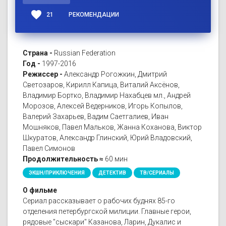
favorite
21
РЕКОМЕНДАЦИИ
Страна -
Russian Federation
Год -
1997-2016
Режиссер -
Александр Рогожкин, Дмитрий
Светозаров, Кирилл Капица, Виталий Аксёнов,
Владимир Бортко, Владимир Нахабцев мл., Андрей
Морозов, Алексей Ведерников, Игорь Копылов,
Валерий Захарьев, Вадим Саетгалиев, Иван
Мошняков, Павел Мальков, Жанна Коханова, Виктор
Шкуратов, Александр Глинский, Юрий Владовский,
Павел Симонов
Продолжительность ≈
60 мин
ЭКШН/ПРИКЛЮЧЕНИЯ
ДЕТЕКТИВ
ТВ/СЕРИАЛЫ
О фильме
Сериал рассказывает о рабочих буднях 85-го
отделения петербургской милиции. Главные герои,
рядовые "сыскари" Казанова, Ларин, Дукалис и