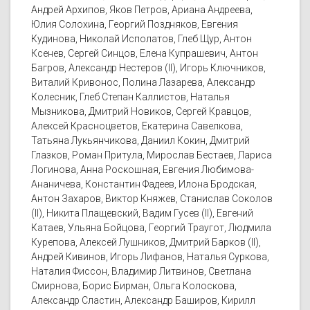
Андрей Архипов, Яков Петров, Ариана Андреева,
Юлия Солохина, Георгий Поздняков, Евгения
Кудинова, Николай Исполатов, Глеб Щур, Антон
Ксенев, Сергей Синцов, Елена Купрашевич, Антон
Багров, Александр Нестеров (II), Игорь Ключников,
Виталий Кривонос, Полина Лазарева, Александр
Колесник, Глеб Степан Каллистов, Наталья
Мызникова, Дмитрий Новиков, Сергей Кравцов,
Алексей Красноцветов, Екатерина Савелкова,
Татьяна Лукьянчикова, Даниил Кокин, Дмитрий
Глазков, Роман Притула, Мирослав Бестаев, Лариса
Логинова, Анна Роскошная, Евгения Любимова-
Ананичева, Константин Фадеев, Илона Бродская,
Антон Захаров, Виктор Княжев, Станислав Соколов
(II), Никита Плащевский, Вадим Гусев (II), Евгений
Катаев, Ульяна Бойцова, Георгий Траугот, Людмила
Курепова, Алексей Лушников, Дмитрий Барков (II),
Андрей Кивинов, Игорь Лифанов, Наталья Суркова,
Наталия Фиссон, Владимир Литвинов, Светлана
Смирнова, Борис Бирман, Ольга Колоскова,
Александр Сластин, Александр Баширов, Кирилл