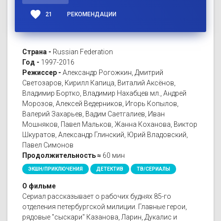
favorite
21
РЕКОМЕНДАЦИИ
Страна -
Russian Federation
Год -
1997-2016
Режиссер -
Александр Рогожкин, Дмитрий
Светозаров, Кирилл Капица, Виталий Аксёнов,
Владимир Бортко, Владимир Нахабцев мл., Андрей
Морозов, Алексей Ведерников, Игорь Копылов,
Валерий Захарьев, Вадим Саетгалиев, Иван
Мошняков, Павел Мальков, Жанна Коханова, Виктор
Шкуратов, Александр Глинский, Юрий Владовский,
Павел Симонов
Продолжительность ≈
60 мин
ЭКШН/ПРИКЛЮЧЕНИЯ
ДЕТЕКТИВ
ТВ/СЕРИАЛЫ
О фильме
Сериал рассказывает о рабочих буднях 85-го
отделения петербургской милиции. Главные герои,
рядовые "сыскари" Казанова, Ларин, Дукалис и