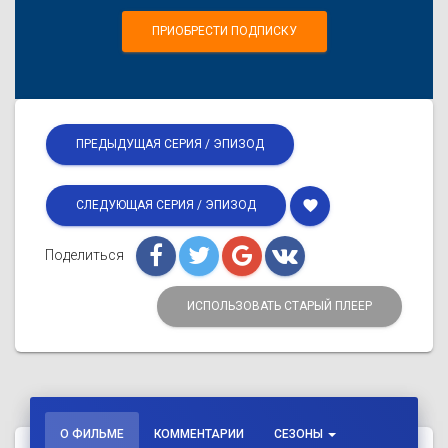
ПРИОБРЕСТИ ПОДПИСКУ
ПРЕДЫДУЩАЯ СЕРИЯ / ЭПИЗОД
favorite
СЛЕДУЮЩАЯ СЕРИЯ / ЭПИЗОД
Поделиться
ИСПОЛЬЗОВАТЬ СТАРЫЙ ПЛЕЕР
О ФИЛЬМЕ
КОММЕНТАРИИ
СЕЗОНЫ