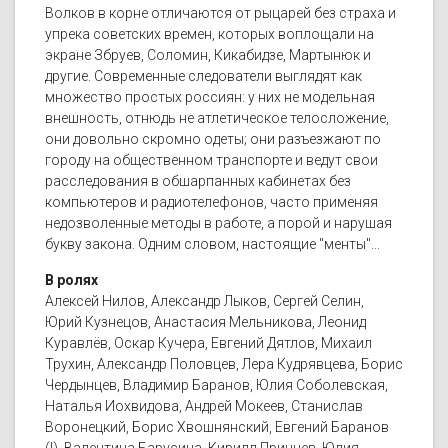
Волков в корне отличаются от рыцарей без страха и
упрека советских времен, которых воплощали на
экране Збруев, Соломин, Кикабидзе, Мартынюк и
другие. Современные следователи выглядят как
множество простых россиян: у них не модельная
внешность, отнюдь не атлетическое телосложение,
они довольно скромно одеты; они разъезжают по
городу на общественном транспорте и ведут свои
расследования в обшарпанных кабинетах без
компьютеров и радиотелефонов, часто применяя
недозволенные методы в работе, а порой и нарушая
букву закона. Одним словом, настоящие "менты"...
В ролях
Алексей Нилов, Александр Лыков, Сергей Селин,
Юрий Кузнецов, Анастасия Мельникова, Леонид
Куравлёв, Оскар Кучера, Евгений Дятлов, Михаил
Трухин, Александр Половцев, Лера Кудрявцева, Борис
Чердынцев, Владимир Баранов, Юлия Соболевская,
Наталья Иохвидова, Андрей Мокеев, Станислав
Воронецкий, Борис Хвошнянский, Евгений Баранов