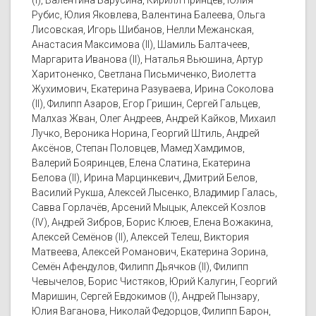
(I), Валентина Барусина, Кирилл Принцев, Юлия
Рубис, Юлия Яковлева, Валентина Балеева, Ольга
Лисовская, Игорь Шибанов, Нелли Межанская,
Анастасия Максимова (II), Шамиль Балтачеев,
Маргарита Иванова (II), Наталья Вьюшина, Артур
Харитоненко, Светлана Письмиченко, Виолетта
Жухимович, Екатерина Разуваева, Ирина Соколова
(II), Филипп Азаров, Егор Гришин, Сергей Гальцев,
Малхаз Жван, Олег Андреев, Андрей Кайков, Михаил
Лучко, Вероника Норина, Георгий Штиль, Андрей
Аксёнов, Степан Половцев, Мамед Хамдимов,
Валерий Бояринцев, Елена Слатина, Екатерина
Белова (II), Ирина Марцинкевич, Дмитрий Белов,
Василий Рукша, Алексей Лысенко, Владимир Галась,
Савва Горлачёв, Арсений Мыцык, Алексей Козлов
(IV), Андрей Зибров, Борис Клюев, Елена Вожакина,
Алексей Семёнов (II), Алексей Телеш, Виктория
Матвеева, Алексей Романович, Екатерина Зорина,
Семён Афендулов, Филипп Дьячков (II), Филипп
Чевычелов, Борис Чистяков, Юрий Калугин, Георгий
Маришин, Сергей Евдокимов (I), Андрей Пынзару,
Юлия Ваганова, Николай Федорцов, Филипп Барон,