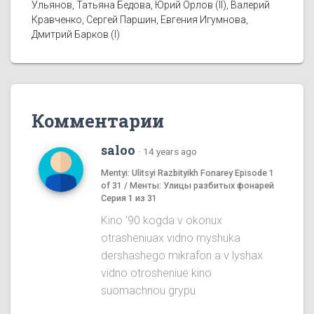
Ульянов, Татьяна Бедова, Юрий Орлов (II), Валерий
Кравченко, Сергей Паршин, Евгения Игумнова,
Дмитрий Барков (I)
Комментарии
saloo
·
14 years ago
Mentyi: Ulitsyi Razbityikh Fonarey Episode 1
of 31 / Менты: Улицы разбитых фонарей
Серия 1 из 31
Kino '90 kogda v okonux
otrasheniuax vidno myshuka
dershashego mikrafon a v lyshax
vidno otrosheniue kino
suomachnou grypu