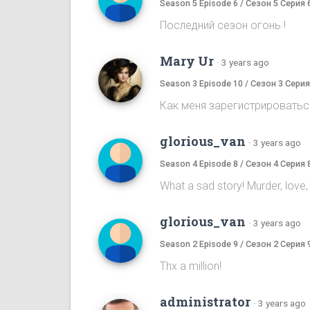
Season 5 Episode 6 / Сезон 5 Серия 
Последний сезон огонь !
Mary Ur
·
3 years ago
Season 3 Episode 10 / Сезон 3 Серия
Как меня зарегистрироватьс
glorious_van
·
3 years ago
Season 4 Episode 8 / Сезон 4 Серия 
What a sad story! Murder, love, li
glorious_van
·
3 years ago
Season 2 Episode 9 / Сезон 2 Серия 
Thx a million!
administrator
·
3 years ago