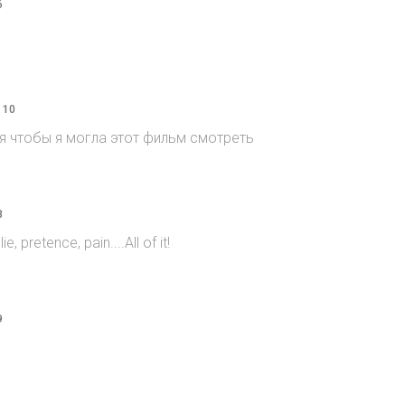
6
 10
я чтобы я могла этот фильм смотреть
8
e, pretence, pain....All of it!
9