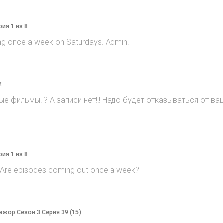
рия 1 из 8
ng once a week on Saturdays. Admin.
2
е фильмы! ? А записи нет!!! Надо будет отказываться от ваш
рия 1 из 8
? Are episodes coming out once a week?
Мажор Сезон 3 Серия 39 (15)