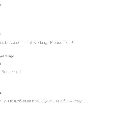
8
8
 because its not working...Please fix it!!!!
years ago
4
! Please add
4
т у них любви ни к женщине , ни к ближнему .....