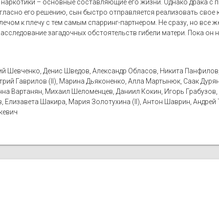
ие наркотики – основные составляющие его жизни. Однако драка с
огласно его решению, сын быстро отправляется реализовать сво
лечом к плечу с тем самым спарринг-партнером. Не сразу, но все 
асследование загадочных обстоятельств гибели матери. Пока он н
й Шевченко, Денис Шведов, Александр Обласов, Никита Панфилов, 
рий Гаврилов (II), Марина Дьяконенко, Алла Мартынюк, Саак Дуря
нна Вартанян, Михаил Шеломенцев, Даниил Кокин, Игорь Грабузов, А
 Елизавета Шакира, Мария Золотухина (II), Антон Шаврин, Андрей 
кевич