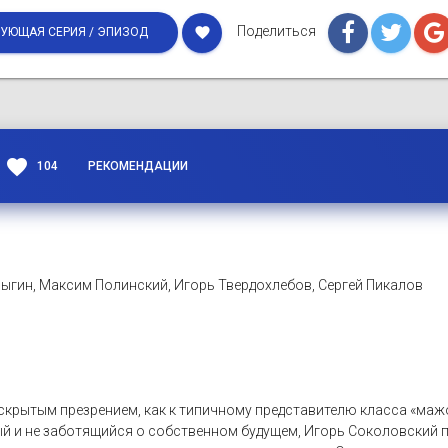
Поделиться
favorite
УЮЩАЯ СЕРИЯ / ЭПИЗОД
favorite
104
РЕКОМЕНДАЦИИ
ыгин, Максим Полинский, Игорь Твердохлебов, Сергей Пикалов
 скрытым презрением, как к типичному представителю класса «маж
й и не заботящийся о собственном будущем, Игорь Соколовский плы