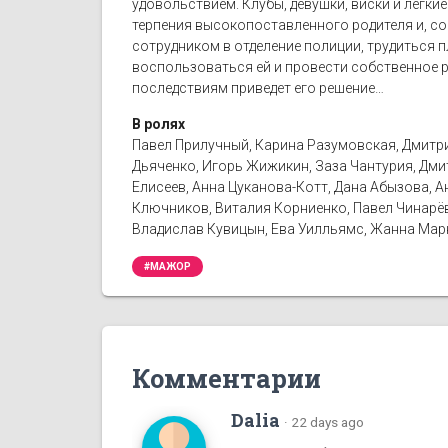
удовольствием. Клубы, девушки, виски и легк
терпения высокопоставленного родителя и, с
сотрудником в отделение полиции, трудиться п
воспользоваться ей и провести собственное р
последствиям приведет его решение…
В ролях
Павел Прилучный, Карина Разумовская, Дмитри
Дьяченко, Игорь Жижикин, Заза Чантурия, Дмит
Елисеев, Анна Цуканова-Котт, Дана Абызова, А
Ключников, Виталия Корниенко, Павел Чинарёв,
Владислав Кувицын, Ева Уилльямс, Жанна Мар
#МАЖОР
Комментарии
Dalia
·
22 days ago