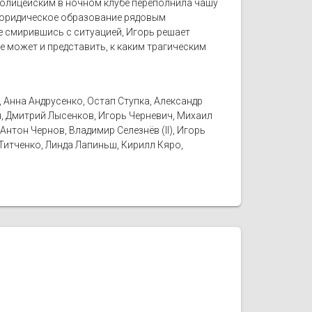
 полицейским в ночном клубе переполнила чашу
е юридическое образование рядовым
же смирившись с ситуацией, Игорь решает
е может и представить, к каким трагическим
Анна Андрусенко, Остап Ступка, Александр
н, Дмитрий Лысенков, Игорь Черневич, Михаил
нтон Чернов, Владимир Селезнёв (II), Игорь
Титченко, Линда Лапиньш, Кирилл Кяро,