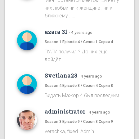
Мент останется ментом ...и нет у
них любви ни к женщине , ни к
ближнему .....
azara 31
·
4 years ago
Season 1 Episode 4 / Сезон 1 Серия 4
ПУЛИ получил ? До них ещё
дойдёт ....
Svetlana23
·
4 years ago
Season 4 Episode 8 / Сезон 4 Серия 8
Видать Мажор 4 был последним.
administrator
·
4 years ago
Season 3 Episode 9 / Сезон 3 Серия 9
verachka, fixed. Admin.