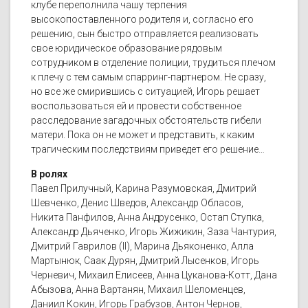
клубе переполнила чашу терпения
высокопоставленного родителя и, согласно его
решению, сын быстро отправляется реализовать
свое юридическое образование рядовым
сотрудником в отделение полиции, трудиться плечом
к плечу с тем самым спарринг-партнером. Не сразу,
но все же смирившись с ситуацией, Игорь решает
воспользоваться ей и провести собственное
расследование загадочных обстоятельств гибели
матери. Пока он не может и представить, к каким
трагическим последствиям приведет его решение…
В ролях
Павел Прилучный, Карина Разумовская, Дмитрий
Шевченко, Денис Шведов, Александр Обласов,
Никита Панфилов, Анна Андрусенко, Остап Ступка,
Александр Дьяченко, Игорь Жижикин, Заза Чантурия,
Дмитрий Гаврилов (II), Марина Дьяконенко, Алла
Мартынюк, Саак Дурян, Дмитрий Лысенков, Игорь
Черневич, Михаил Елисеев, Анна Цуканова-Котт, Дана
Абызова, Анна Вартанян, Михаил Шеломенцев,
Даниил Кокин, Игорь Грабузов, Антон Чернов,