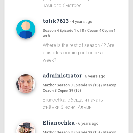
намного быстрее.
tolik7613
·
4 years ago
Season 4 Episode 1 of 8 / Сезон 4 Серия 1
из 8
Where is the rest of season 4? Are
episodes coming out once a
week?
administrator
·
6 years ago
Mazhor Season 3 Episode 39 (15) / Мажор
Сезон 3 Серия 39 (15)
Elianochka, обещали начать
съёмки 6 июня. Админ.
Elianochka
·
6 years ago
Mazhor Season 3 Episode 39 (15) / Мажор