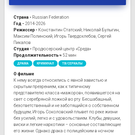
Страна -
Russian Federation
Год -
2014-2026
Режиссер -
Константин Статский, Николай Булыгин,
Максим Полинский, Игорь Твердохлебов, Сергей
Пикалов
Студия -
Продюсерский центр «Среда»
Продолжительность ≈
52 мин
ДРАМА
КРИМИНАЛ
ТВ/СЕРИАЛЫ
О фильме
К нему всегда относились с явной завистью и
скрытым презрением, как к типичному
представителю класса «мажоров», появившегося на
свет с серебряной ложкой во рту. Бесшабашный,
безответственный и не заботящийся о собственном
будущем, Игорь Соколовский плывет по реке жизни
без усилий, легко и с удовольствием. Клубы, девушки,
виски и легкие наркотики – основные составляющие
его жизни. Однако драка с полицейским в ночном