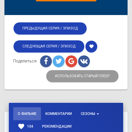
ПРЕДЫДУЩАЯ СЕРИЯ / ЭПИЗОД
favorite
СЛЕДУЮЩАЯ СЕРИЯ / ЭПИЗОД
Поделиться
ИСПОЛЬЗОВАТЬ СТАРЫЙ ПЛЕЕР
О ФИЛЬМЕ
КОММЕНТАРИИ
СЕЗОНЫ
favorite
104
РЕКОМЕНДАЦИИ