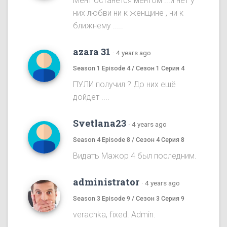
Мент останется ментом ...и нет у
них любви ни к женщине , ни к
ближнему .....
azara 31
·
4 years ago
Season 1 Episode 4 / Сезон 1 Серия 4
ПУЛИ получил ? До них ещё
дойдёт ....
Svetlana23
·
4 years ago
Season 4 Episode 8 / Сезон 4 Серия 8
Видать Мажор 4 был последним.
administrator
·
4 years ago
Season 3 Episode 9 / Сезон 3 Серия 9
verachka, fixed. Admin.