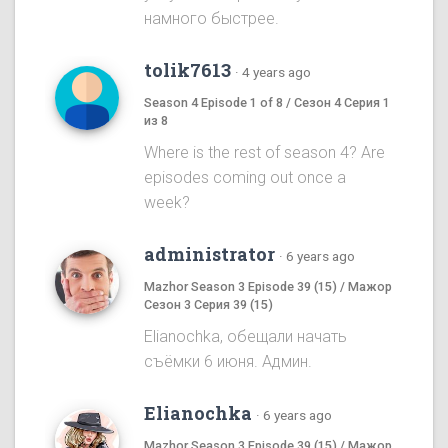
намного быстрее.
tolik7613
·
4 years ago
Season 4 Episode 1 of 8 / Сезон 4 Серия 1
из 8
Where is the rest of season 4? Are
episodes coming out once a
week?
administrator
·
6 years ago
Mazhor Season 3 Episode 39 (15) / Мажор
Сезон 3 Серия 39 (15)
Elianochka, обещали начать
съёмки 6 июня. Админ.
Elianochka
·
6 years ago
Mazhor Season 3 Episode 39 (15) / Мажор