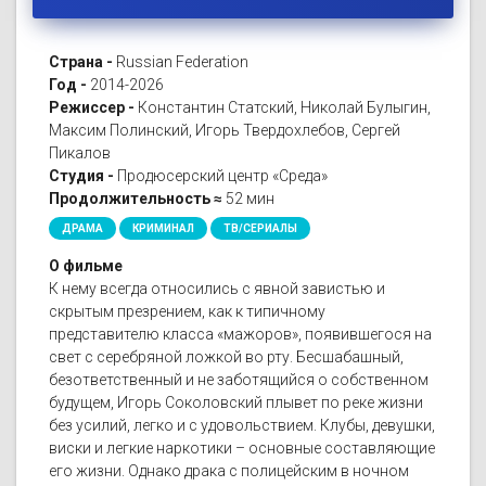
Страна -
Russian Federation
Год -
2014-2026
Режиссер -
Константин Статский, Николай Булыгин,
Максим Полинский, Игорь Твердохлебов, Сергей
Пикалов
Студия -
Продюсерский центр «Среда»
Продолжительность ≈
52 мин
ДРАМА
КРИМИНАЛ
ТВ/СЕРИАЛЫ
О фильме
К нему всегда относились с явной завистью и
скрытым презрением, как к типичному
представителю класса «мажоров», появившегося на
свет с серебряной ложкой во рту. Бесшабашный,
безответственный и не заботящийся о собственном
будущем, Игорь Соколовский плывет по реке жизни
без усилий, легко и с удовольствием. Клубы, девушки,
виски и легкие наркотики – основные составляющие
его жизни. Однако драка с полицейским в ночном