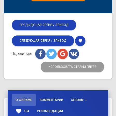
ПРЕДЫДУЩАЯ СЕРИЯ / ЭПИЗОД
favorite
СЛЕДУЮЩАЯ СЕРИЯ / ЭПИЗОД
Поделиться
ИСПОЛЬЗОВАТЬ СТАРЫЙ ПЛЕЕР
О ФИЛЬМЕ
КОММЕНТАРИИ
СЕЗОНЫ
favorite
104
РЕКОМЕНДАЦИИ