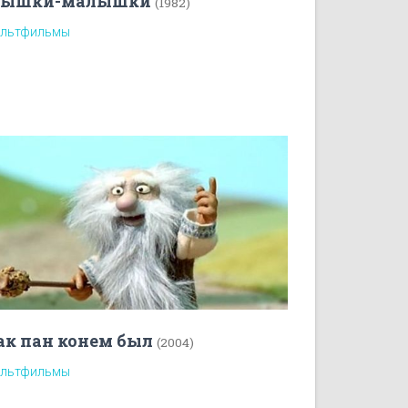
ышки-малышки
(1982)
льтфильмы
ак пан конем был
(2004)
льтфильмы