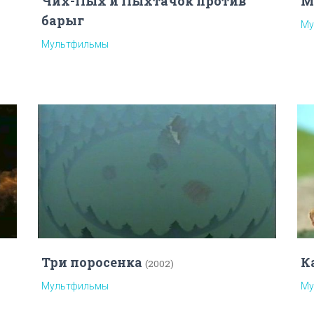
Чих-Пых и Пыхтачок против
М
барыг
Му
Мультфильмы
Три поросенка
К
(2002)
Мультфильмы
Му