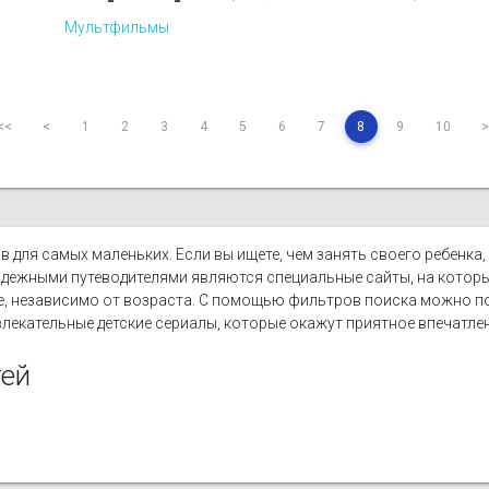
Мультфильмы
<<
<
1
2
3
4
5
6
7
8
9
10
>
 для самых маленьких. Если вы ищете, чем занять своего ребенка, 
Надежными путеводителями являются специальные сайты, на которы
е, независимо от возраста. С помощью фильтров поиска можно по
влекательные детские сериалы, которые окажут приятное впечатле
тей