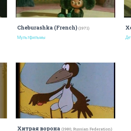
Cheburashka (French)
Х
(1971)
Мультфильмы
Де
Хитрая ворона
(1980, Russian Federation)