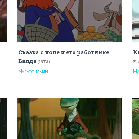
Сказка о попе и его работнике
К
Балде
(1973)
Fe
Мультфильмы
Му