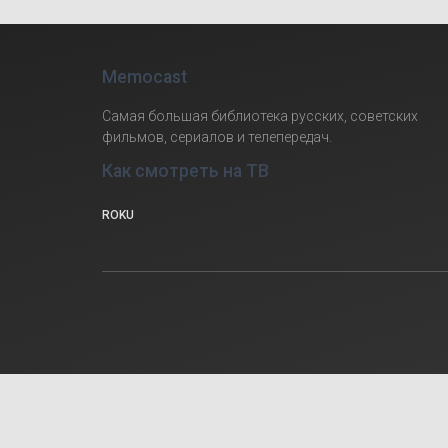
Memocast
Самая большая библиотека русских, советских
фильмов, сериалов и телепередач.
Как смотреть на ТВ
ROKU