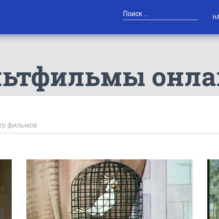
Н
льтфильмы онл