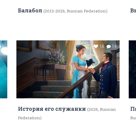
Балабол
В
(2013-2026, Russian Federation)
5
18
14
История его служанки
П
(2026, Russian
Federation)
Ru