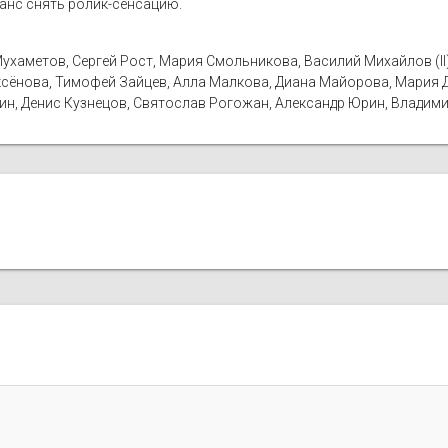
шанс снять ролик-сенсацию.
 Мухаметов, Сергей Рост, Мария Смольникова, Василий Михайлов (II
ксёнова, Тимофей Зайцев, Алла Малкова, Диана Майорова, Мария Д
н, Денис Кузнецов, Святослав Рогожан, Александр Юрин, Владим