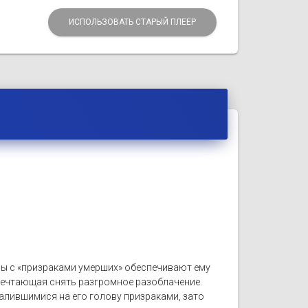
ИСПОЛЬЗОВАТЬ СТАРЫЙ ПЛЕЕР
ры с «призраками умерших» обеспечивают ему
 мечтающая снять разгромное разоблачение.
валившимися на его голову призраками, зато