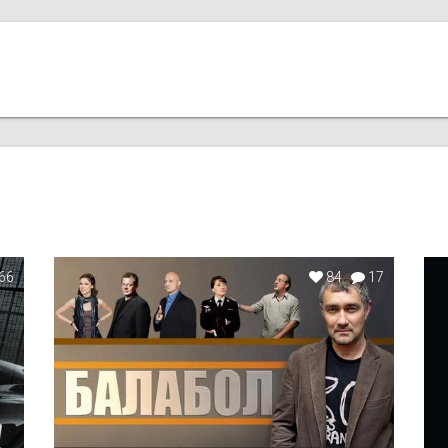
66
84
17