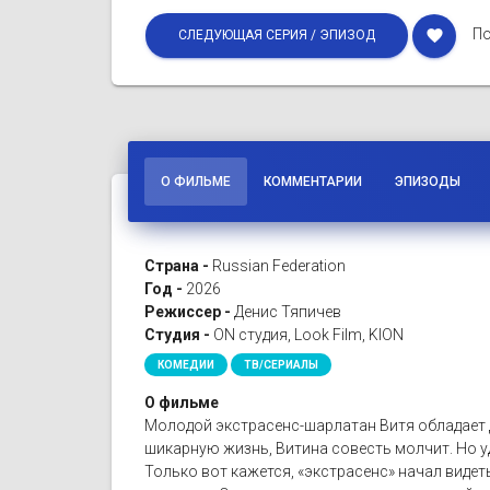
По
favorite
СЛЕДУЮЩАЯ СЕРИЯ / ЭПИЗОД
О ФИЛЬМЕ
КОММЕНТАРИИ
ЭПИЗОДЫ
Страна -
Russian Federation
Год -
2026
Режиссер -
Денис Тяпичев
Студия -
ON студия, Look Film, KION
КОМЕДИИ
ТВ/СЕРИАЛЫ
О фильме
Молодой экстрасенс-шарлатан Витя обладает 
шикарную жизнь, Витина совесть молчит. Но у
Только вот кажется, «экстрасенс» начал видет