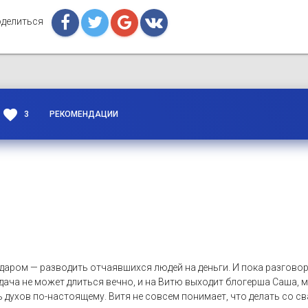
делиться
favorite
3
РЕКОМЕНДАЦИИ
даром — разводить отчаявшихся людей на деньги. И пока разгово
дача не может длиться вечно, и на Витю выходит блогерша Саша,
ь духов по-настоящему. Витя не совсем понимает, что делать со с