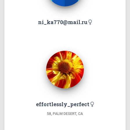
ni_ka770@mail.ru
effortlessly_perfect
58, PALM DESERT, CA