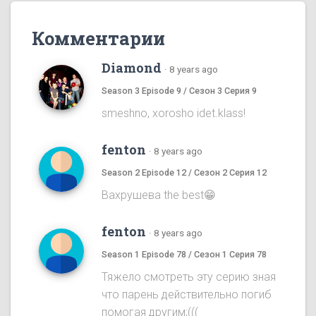
Комментарии
Diamond
·
8 years ago
Season 3 Episode 9 / Сезон 3 Серия 9
smeshno, xorosho idet.klass!
fenton
·
8 years ago
Season 2 Episode 12 / Сезон 2 Серия 12
Вахрушева the best😁
fenton
·
8 years ago
Season 1 Episode 78 / Сезон 1 Серия 78
Тяжело смотреть эту серию зная
что парень действительно погиб
помогая другим;(((