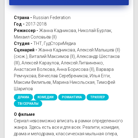
Страна -
Russian Federation
Год -
2017-2018
Режиссер -
Жанна Кадникова, Николай Бурлак,
Михаил Соловьёв (II)
Студия -
ТНТ, ГудСториМедиа
Сценарий -
Жанна Кадникова, Алексей Малышев (II)
(сюж.), Виталий Максимов (II), Александр Шестаков
(III), Алексей Караулов, Алексей Литвиненко,
Анастасия Волкова, Анна Борисова (II), Варвара
Ремчукова, Вячеслав Серебреников, Илья Егги,
Максим Филипьев, Марина Никольская, Тимофей
Шарипов
ДРАМА
КОМЕДИИ
РОМАНТИКА
ТРИЛЛЕР
ТВ/СЕРИАЛЫ
О фильме
Сериал невозможно вписать в рамки определенного
жанра. Здесь есть все и для всех. Реалити, комедия,
драма и мелодрама, классическая мыльная опера,