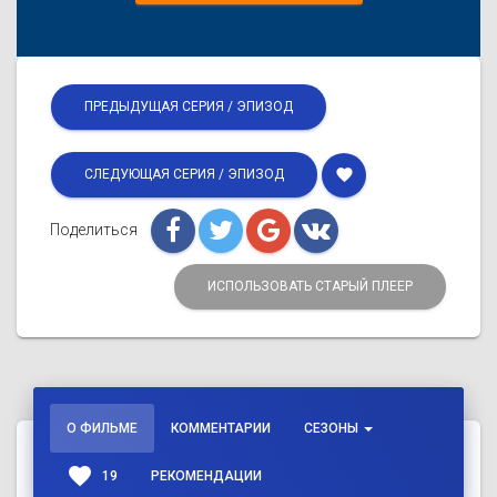
ПРЕДЫДУЩАЯ СЕРИЯ / ЭПИЗОД
favorite
СЛЕДУЮЩАЯ СЕРИЯ / ЭПИЗОД
Поделиться
ИСПОЛЬЗОВАТЬ СТАРЫЙ ПЛЕЕР
О ФИЛЬМЕ
КОММЕНТАРИИ
СЕЗОНЫ
favorite
19
РЕКОМЕНДАЦИИ