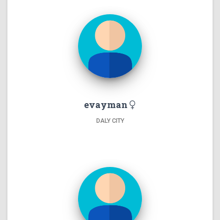
evayman
DALY CITY