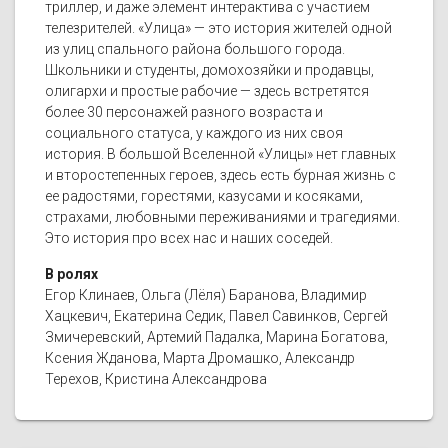
триллер, и даже элемент интерактива с участием
телезрителей. «Улица» — это история жителей одной
из улиц спального района большого города.
Школьники и студенты, домохозяйки и продавцы,
олигархи и простые рабочие — здесь встретятся
более 30 персонажей разного возраста и
социального статуса, у каждого из них своя
история. В большой Вселенной «Улицы» нет главных
и второстепенных героев, здесь есть бурная жизнь с
ее радостями, горестями, казусами и косяками,
страхами, любовными переживаниями и трагедиями.
Это история про всех нас и наших соседей.
В ролях
Егор Клинаев, Ольга (Лёля) Баранова, Владимир
Хацкевич, Екатерина Седик, Павел Савинков, Сергей
Змичеревский, Артемий Падалка, Марина Богатова,
Ксения Жданова, Марта Дромашко, Александр
Терехов, Кристина Александрова