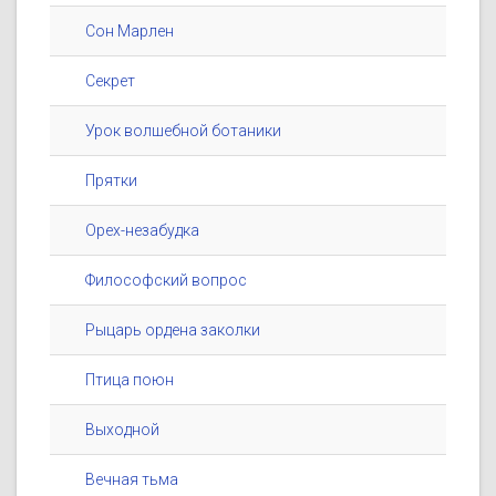
Сон Марлен
Секрет
Урок волшебной ботаники
Прятки
Орех-незабудка
Философский вопрос
Рыцарь ордена заколки
Птица поюн
Выходной
Вечная тьма