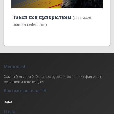
Такси под прикрытием
(2022-2026,
Russian Federation)
Memocast
Самая большая библиотека русских, советских фильмов,
сериалов и телепередач.
Как смотреть на ТВ
ROKU
О нас