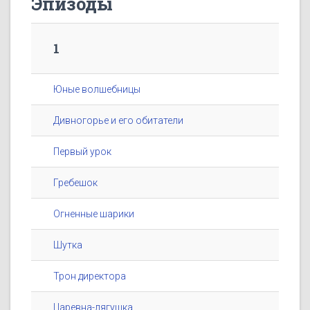
Эпизоды
1
Юные волшебницы
Дивногорье и его обитатели
Первый урок
Гребешок
Огненные шарики
Шутка
Трон директора
Царевна-лягушка