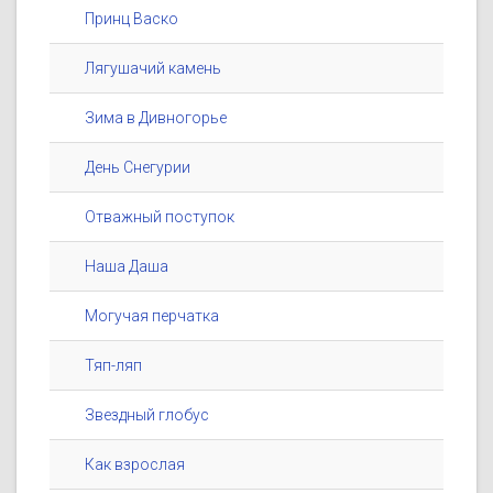
Принц Васко
Лягушачий камень
Зима в Дивногорье
День Снегурии
Отважный поступок
Наша Даша
Могучая перчатка
Тяп-ляп
Звездный глобус
Как взрослая