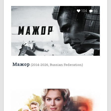
104
66
Мажор
(2014-2026, Russian Federation)
35
1