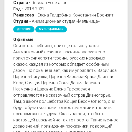
Страна -
Russian Federation
Год -
2018-2022
Режиссер -
Елена Галдобина, Константин Бронзит
Студия -
Анимационная студия «Мельница»
ДЕТСКИЕ
МУЛЬТФИЛЬМЫ
О фильме
Они не волшебницы, они еще только учатся!
Анимационный сериал «Царевны» расскажет о
приключениях пяти героинь русских народных
сказок, каждая из которых обладает особенным
даром, но пока не знает, как им управлять. Василиса
Царевна-Лягушка, Царевна Варвара-Краса Длинная
Коса, Спящая Царевна Соня, Дарья Царевна-
Несмеяна и Царевна Елена Прекрасная
отправляются на сказочный остров Дивногорье.
Там, в школе волшебства Кощея Бессмертного, они
будут обучаться всем тонкостям магии и творить
всевозможные чудеса. Оказывается, что быть
настоящей царевной не так-то просто! Таинственное
древо знаний, привидения-проказники, говорящий