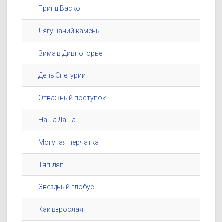
Принц Васко
Лягушачий камень
Зима в Дивногорье
День Снегурии
Отважный поступок
Наша Даша
Могучая перчатка
Тяп-ляп
Звездный глобус
Как взрослая