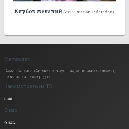
Клубок желаний
(2026, Russian Federation)
Memocast
Самая большая библиотека русских, советских фильмов,
сериалов и телепередач.
Как смотреть на ТВ
ROKU
О нас
О НАС