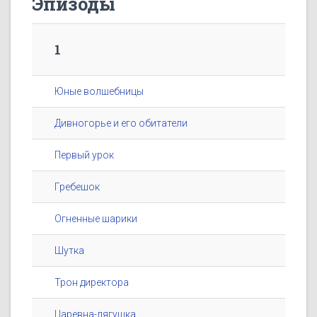
Эпизоды
1
Юные волшебницы
Дивногорье и его обитатели
Первый урок
Гребешок
Огненные шарики
Шутка
Трон директора
Царевна-лягушка