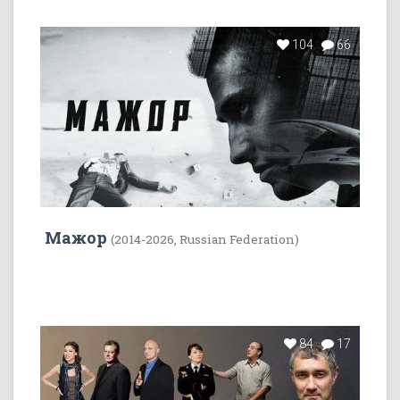
104
66
Мажор
(2014-2026, Russian Federation)
84
17