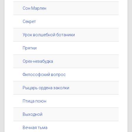
Сон Марлен
Секрет
Урок волшебной ботаники
Прятки
Орех-незабудка
Философский вопрос
Рыцарь ордена заколки
Птица поюн
Выходной
Вечная тьма