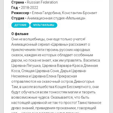
Страна -
Russian Federation
Год -
2018-2022
Режиссер -
Елена Галдобина, Константин Бронзит
Студия -
Анимационная студия «Мельница»
ДЕТСКИЕ
МУЛЬТФИЛЬМЫ
О фильме
Они не волшебницы, они еще только учатся!
Анимационный сериал «Царевны» расскажет о
приключениях пяти героинь русских народных
сказок, каждая из которых обладает особенным
даром, но пока не знает, как им управлять. Василиса
Царевна-Лягушка, Царевна Варвара-Краса Длинная
Коса, Спящая Царевна Соня, Дарья Царевна-
Несмеяна и Царевна Елена Прекрасная
отправляются на сказочный остров Дивногорье.
Там, в школе волшебства Кощея Бессмертного, они
будут обучаться всем тонкостям магии и творить
всевозможные чудеса. Оказывается, что быть
настоящей царевной не так-то просто! Таинственное
древо знаний, привидения-проказники, говорящий