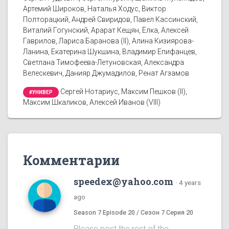
Артемий Широков, Наталья Ходус, Виктор
Полторацкий, Андрей Свиридов, Павел Кассинский,
Виталий Гогунский, Арарат Кещян, Ёлка, Алексей
Гаврилов, Лариса Баранова (II), Алина Кизиярова-
Ланина, Екатерина Шукшина, Владимир Епифанцев,
Светлана Тимофеева-Летуновская, Александра
Велескевич, Данияр Джумадилов, Ренат Агзамов
Сергей Нотариус, Максим Пешков (II),
#УНИВЕР
Максим Шкаликов, Алексей Иванов (VIII)
Комментарии
speedex@yahoo.com
·
4 years
ago
Season 7 Episode 20 / Сезон 7 Серия 20
Please post the rest of the