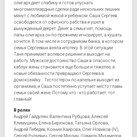
олигарх дает слабину и готов упускать
многомиллиардные сделки ради нескольких лишних
минут с любимой женой и ребенком. Саша Сергеев
освободился от офисного рабства и ушел в
вынужденный декрет. Денег в семье нет, помощь
папы-олигарха он по-прежнему игнорирует, а кушать
хочется. В том числе и сотрудникам банка, в котором
семья Сергеевых взяла ипотеку. В этой ситуации
Таня принимает волевое решение и выходит на
работу. Мужское достоинство Саши в опасности,
каблук жены становится еще больше и тяжелее, а
новые обязанности превращают Сергеева в
домохозяйку… Тестостерон по капельке выходит из
организма, и Саша постепенно уступает место главы
семьи своей жене. Потому что - кто работает, тот
главный!
В ролях
Андрей Гайдулян, Валентина Рубцова, Алексей
Климушкин, Елена Бирюкова, Татьяна Орлова,
Андрей Лебедев, Ксения Хаирова, Олег Новиков (IV),
Сергей Рудзевич, Сергей Мурзин, Шамиль Мухамедов,