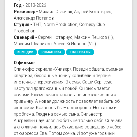
Год -
2013-2026
Режиссер -
Михаил Старчак, Андрей Богатырёв,
Александр Потапов
Студия -
ТНТ, Norm Production, Comedy Club
Production
Сценарий -
Сергей Нотариус, Максим Пешков (II),
Максим Шкаликов, Алексей Иванов (VIII)
КОМЕДИИ
РОМАНТИКА
ТВ/СЕРИАЛЫ
О фильме
Спин-офф сериала «Универ». Позади общага, съемная
квартира, бессонные ночи у колыбели и первые
ипотечные переживания. В семье Саши Сергеева
наступил долгожданный покой. Он высыпается
ночами. Ежемесячные взносы по ипотеке вошли в
привычку. А новая должность позволяет забыть об
экономии. Казалось бы – все хорошо. Но в этом и
проблема. Глядя на семью сына, Сильвестр
Андреевич научился любить не только себя. Сначала
в его жизни появилась буквально сошедшая с небес
стюардесса Ева. Потом дочка. И вот уже грозный