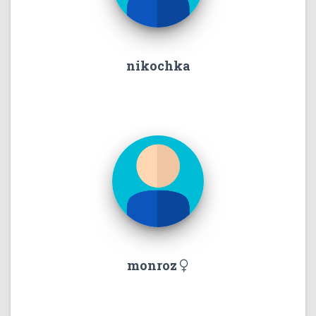
nikochka
monroz