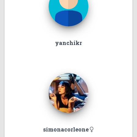
yanchikr
simonacorleone