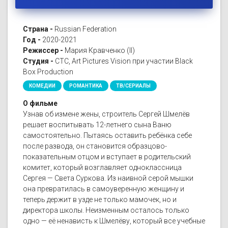
Страна -
Russian Federation
Год -
2020-2021
Режиссер -
Мария Кравченко (II)
Студия -
СТС, Art Pictures Vision при участии Black
Box Production
КОМЕДИИ
РОМАНТИКА
ТВ/СЕРИАЛЫ
О фильме
Узнав об измене жены, строитель Сергей Шмелёв
решает воспитывать 12-летнего сына Ваню
самостоятельно. Пытаясь оставить ребёнка себе
после развода, он становится образцово-
показательным отцом и вступает в родительский
комитет, который возглавляет одноклассница
Сергея — Света Суркова. Из наивной серой мышки
она превратилась в самоуверенную женщину и
теперь держит в узде не только мамочек, но и
директора школы. Неизменным осталось только
одно — её ненависть к Шмелёву, который все учебные