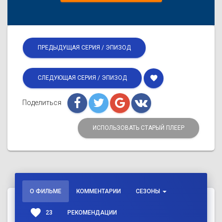
ПРЕДЫДУЩАЯ СЕРИЯ / ЭПИЗОД
favorite
СЛЕДУЮЩАЯ СЕРИЯ / ЭПИЗОД
Поделиться
ИСПОЛЬЗОВАТЬ СТАРЫЙ ПЛЕЕР
О ФИЛЬМЕ
КОММЕНТАРИИ
СЕЗОНЫ
favorite
23
РЕКОМЕНДАЦИИ