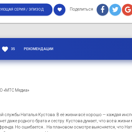
Поделиться
favorite
УЮЩАЯ СЕРИЯ / ЭПИЗОД
favorite
35
РЕКОМЕНДАЦИИ
ОО «МТС Медиа»
й службы Наталья Кустова. В её жизни всё хорошо — каждая инсп
нет даже родного брата и сестру. Кустова думает, что всё в жизни
ренда. Но ошибается… На плановом осмотре выясняется, что Ната