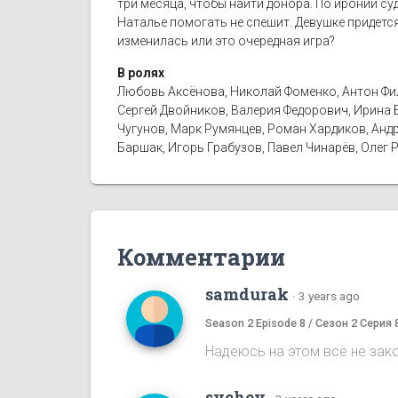
три месяца, чтобы найти донора. По иронии су
Наталье помогать не спешит. Девушке придетс
изменилась или это очередная игра?
В ролях
Любовь Аксёнова, Николай Фоменко, Антон Фил
Сергей Двойников, Валерия Федорович, Ирина 
Чугунов, Марк Румянцев, Роман Хардиков, Анд
Баршак, Игорь Грабузов, Павел Чинарёв, Олег 
Комментарии
samdurak
·
3 years ago
Season 2 Episode 8 / Сезон 2 Серия 
Надеюсь на этом всё не зак
sychev