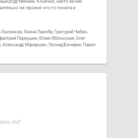
ный родственник. Конечно, никто из них
ительно ли героиня что-то поняла и
 Лысенков, Янина Лакоба, Григорий Чабан,
 Дмитрий Первушин, Юлия Яблонская, Олег
, Александр Макаршин, Леонид Бичевин, Павел
appy and”