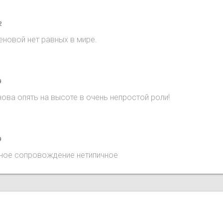
2
еновой нет равных в мире.
9
ова опять на высоте в очень непростой роли!
9
ьное сопровождение нетипичное