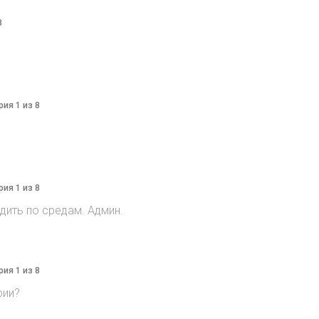
8
рия 1 из 8
рия 1 из 8
дить по средам. Админ.
рия 1 из 8
рии?