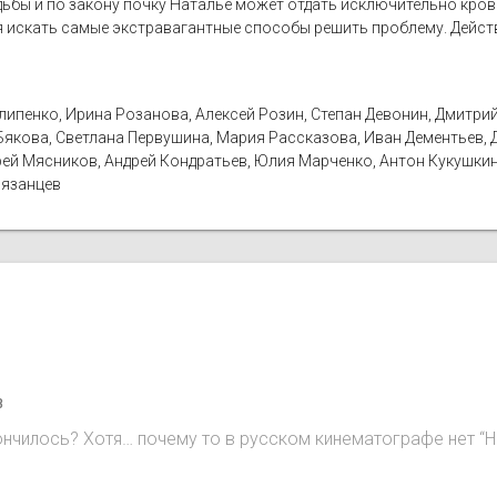
дьбы и по закону почку Наталье может отдать исключительно кров
я искать самые экстравагантные способы решить проблему. Действ
ипенко, Ирина Розанова, Алексей Розин, Степан Девонин, Дмитрий
Бякова, Светлана Первушина, Мария Рассказова, Иван Дементьев,
рей Мясников, Андрей Кондратьев, Юлия Марченко, Антон Кукушкин
Рязанцев
8
ончилось? Хотя… почему то в русском кинематографе нет “H