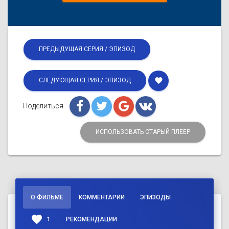
ПРЕДЫДУЩАЯ СЕРИЯ / ЭПИЗОД
favorite
СЛЕДУЮЩАЯ СЕРИЯ / ЭПИЗОД
Поделиться
ИСПОЛЬЗОВАТЬ СТАРЫЙ ПЛЕЕР
О ФИЛЬМЕ
КОММЕНТАРИИ
ЭПИЗОДЫ
favorite
1
РЕКОМЕНДАЦИИ