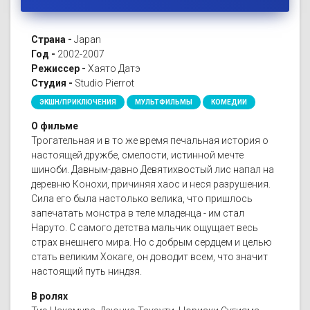
Страна -
Japan
Год -
2002-2007
Режиссер -
Хаято Датэ
Студия -
Studio Pierrot
ЭКШН/ПРИКЛЮЧЕНИЯ
МУЛЬТФИЛЬМЫ
КОМЕДИИ
О фильме
Трогательная и в то же время печальная история о
настоящей дружбе, смелости, истинной мечте
шиноби. Давным-давно Девятихвостый лис напал на
деревню Конохи, причиняя хаос и неся разрушения.
Сила его была настолько велика, что пришлось
запечатать монстра в теле младенца - им стал
Наруто. С самого детства мальчик ощущает весь
страх внешнего мира. Но с добрым сердцем и целью
стать великим Хокаге, он доводит всем, что значит
настоящий путь ниндзя.
В ролях