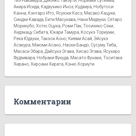
Тиэ Накамура, Дзюнко Такэути, Нориаки Сугияма,
Акира Исида, Кадзухико Иноэ, Кудзира, Нобутоси
Канна, Кэнтаро Ито, Ясуюки Касэ, Масако Кацуки,
Синдзи Кавада, Еити Масукава, Нана Мидзуки, Сетаро
Морикубо, Хотю Оцука, Роми Пак, Тосихико Сэки,
Хидэкацу Сибата, Юкари Тамура, Косукэ Ториуми,
Река Юдзуки, Такэси Аоно, Киеми Асай, Эйсукэ
Асакура, Маюми Асано, Наоки Бандо, Сусуму Тиба,
Масаси Эбара, Дайсукэ Эгава, Хисао Эгава, Ясухиро
Фудзивара, Нобуаки Фукуда, Масато Фунаки, Тоситака
Хирано, Хироаки Хирата, Кэню Хориути
Комментарии