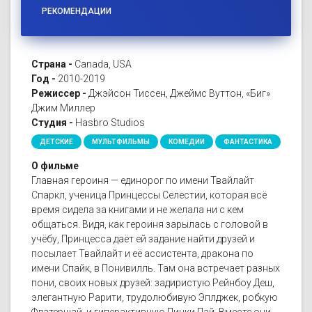
РЕКОМЕНДАЦИИ
Страна -
Canada, USA
Год -
2010-2019
Режиссер -
Джэйсон Тиссен, Джеймс Вуттон, «Биг»
Джим Миллер
Студия -
Hasbro Studios
ДЕТСКИЕ
МУЛЬТФИЛЬМЫ
КОМЕДИИ
ФАНТАСТИКА
О фильме
Главная героиня — единорог по имени Твайлайт
Спаркл, ученица Принцессы Селестии, которая всё
время сидела за книгами и не желала ни с кем
общаться. Видя, как героиня зарылась с головой в
учёбу, Принцесса даёт ей задание найти друзей и
посылает Твайлайт и её ассистента, дракона по
имени Спайк, в Понивилль. Там она встречает разных
пони, своих новых друзей: задиристую Рейнбоу Деш,
элегантную Рарити, трудолюбивую Эплджек, робкую