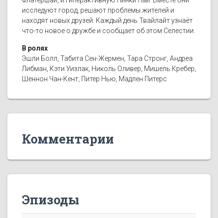
Флатершай, и гиперактивную Пинки Пай. Вместе они
исследуют город, решают проблемы жителей и
находят новых друзей. Каждый день Твайлайт узнаёт
что-то новое о дружбе и сообщает об этом Селестии.
В ролях
Эшли Болл, Табита Сен-Жермен, Тара Стронг, Андреа
Либман, Кэти Уизлак, Николь Оливер, Мишель Кребер,
Шеннон Чан-Кент, Питер Нью, Мадлен Питерс
Комментарии
Эпизоды