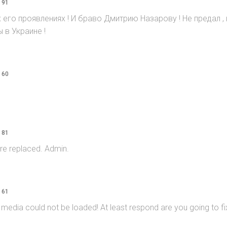
 91
его проявлениях ! И браво Дмитрию Назарову ! Не предал ,
 в Украине !
 60
 81
re replaced. Admin.
 61
 media could not be loaded! At least respond are you going to fix 