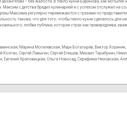
архангелам – без жалости. В пекло кухни Баринова, как мотылек н
Максим с детства бредил кулинарией и с успехом отслужил на солд
резы Максима регулярно перемежаются с грезами по представител
альность такова, что для того, чтобы пекло кухни сделалось для 
новенького; любви публики, которая страх как привередлива; ува
аминская, Марина Могилевская, Марк Богатырёв, Виктор Хориняк, 
 Колган, Сергей Лавыгин, Сергей Епишев, Михаил Тарабукин, Ники
к, Евгения Храповицкая, Ольга Новосад, Серафима Низовская, Ал