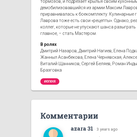
тормозов, и подрезает крылья своим кухонным 
демобилизовавшийся из армии Максим Лавров. 
приравнивалась к боекомплекту. Кулинарные г
Лаврова тоже есть свои «рецепты». Однако, ре
коллег, которые не упускают шанса разыграть 
главное, – стать Мастером.
В ролях
Дмитрий Назаров, Дмитрий Нагиев, Елена Подк
Жанныл Асанбекова, Елена Чернявская, Алексей
Виталий Щанников, Сергей Беляев, Роман Инды
Бразговка
#КУХНЯ
Комментарии
azara 31
·
3 years ago