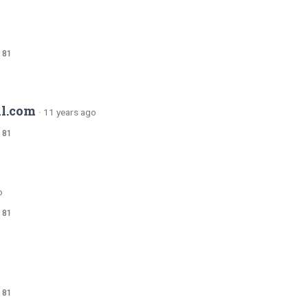
 81
l.com
·
11 years ago
 81
o
 81
 81