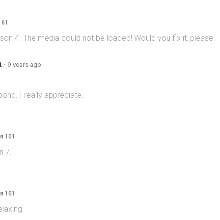
 61
on 4. The media could not be loaded! Would you fix it, please.
m
·
9 years ago
ond. I really appreciate.
я 101
n 7.
я 101
laxing.