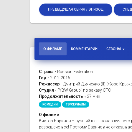
ПРЕДЫДУЩАЯ СЕРИЯ / ЭПИЗОД
СЛЕД
О ФИЛЬМЕ
КОММЕНТАРИИ
СЕЗОНЫ
Страна -
Russian Federation
Год -
2012-2016
Режиссер -
Дмитрий Дьяченко (II), Жора Крыж
Студия -
"YBW Group" по заказу СТС
Продолжительность ≈
27 мин
КОМЕДИИ
ТВ/СЕРИАЛЫ
О фильме
Виктор Баринов – лучший шеф-повар лучшего ре
разрешено все! Поэтому Баринов не отказывае