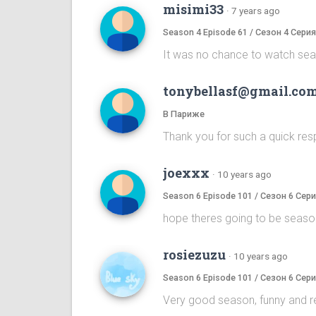
misimi33
·
7 years ago
Season 4 Episode 61 / Сезон 4 Серия
It was no chance to watch seas
tonybellasf@gmail.co
В Париже
Thank you for such a quick resp
joexxx
·
10 years ago
Season 6 Episode 101 / Сезон 6 Сери
hope theres going to be seaso
rosiezuzu
·
10 years ago
Season 6 Episode 101 / Сезон 6 Сери
Very good season, funny and re