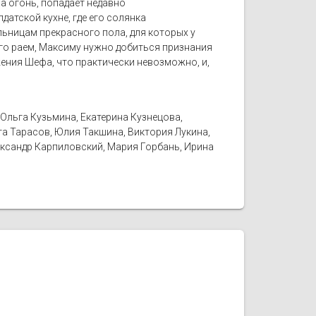
а огонь, попадает недавно
атской кухне, где его солянка
ьницам прекрасного пола, для которых у
него раем, Максиму нужно добиться признания
жения Шефа, что практически невозможно, и,
Ольга Кузьмина, Екатерина Кузнецова,
та Тарасов, Юлия Такшина, Виктория Лукина,
ександр Карпиловский, Мария Горбань, Ирина