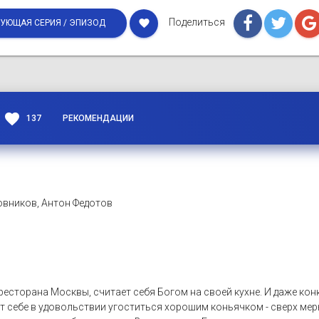
Поделиться
favorite
УЮЩАЯ СЕРИЯ / ЭПИЗОД
favorite
137
РЕКОМЕНДАЦИИ
овников, Антон Федотов
сторана Москвы, считает себя Богом на своей кухне. И даже конк
т себе в удовольствии угоститься хорошим коньячком - сверх меры