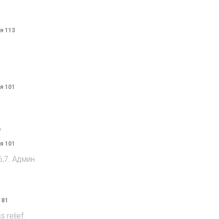
я 113
я 101
o
я 101
,7. Админ.
 81
 relief.