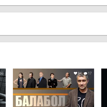
66
84
17