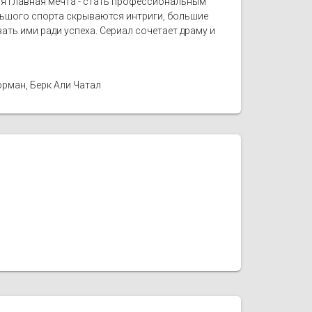
чья главная мечта - стать профессиональным
льшого спорта скрываются интриги, большие
ть ими ради успеха. Сериал сочетает драму и
юрман, Берк Али Чатал