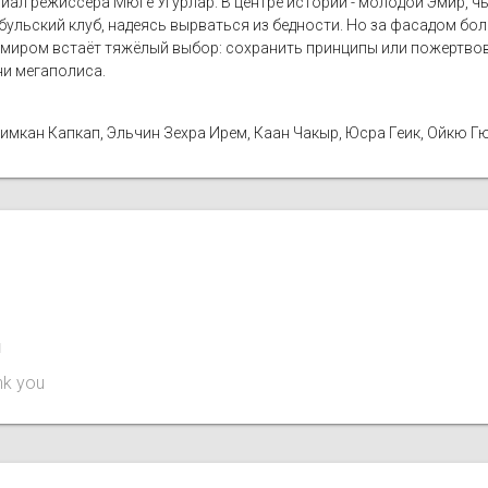
ериал режиссёра Мюге Угурлар. В центре истории - молодой Эмир, 
ульский клуб, надеясь вырваться из бедности. Но за фасадом бо
Эмиром встаёт тяжёлый выбор: сохранить принципы или пожертвова
и мегаполиса.
химкан Капкап, Эльчин Зехра Ирем, Каан Чакыр, Юсра Геик, Ойкю Г
1
nk you