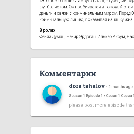
«Это всего лишь Стамбул» (2026) - турецкий с
футболистом. Он пробивается в топовый стамб
деньги и связи с криминальным миром. Перед 
криминальную линию, показывая изнанку жизн
В ролях
Фейяз Думан, Нехир Эрдоган, Илькер Аксум, Ра
Комментарии
dora tahalov
·
2 months ago
Season 1 Episode 1 / Сезон 1 Серия 
please post more episode tha