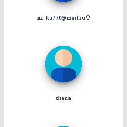
ni_ka770@mail.ru
diana