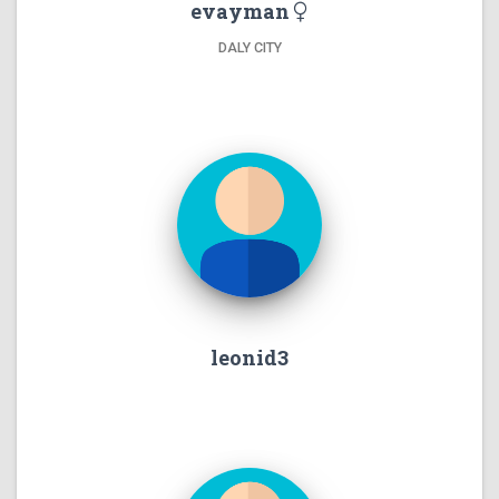
evayman
DALY CITY
leonid3