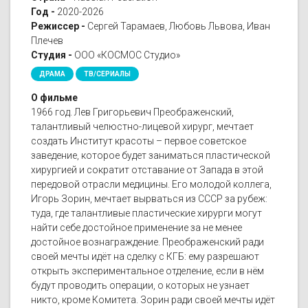
Год -
2020-2026
Режиссер -
Сергей Тарамаев, Любовь Львова, Иван
Плечев
Студия -
ООО «КОСМОС Студио»
ДРАМА
ТВ/СЕРИАЛЫ
О фильме
1966 год. Лев Григорьевич Преображенский,
талантливый челюстно-лицевой хирург, мечтает
создать Институт красоты – первое советское
заведение, которое будет заниматься пластической
хирургией и сократит отставание от Запада в этой
передовой отрасли медицины. Его молодой коллега,
Игорь Зорин, мечтает вырваться из СССР за рубеж:
туда, где талантливые пластические хирурги могут
найти себе достойное применение за не менее
достойное вознаграждение. Преображенский ради
своей мечты идёт на сделку с КГБ: ему разрешают
открыть экспериментальное отделение, если в нём
будут проводить операции, о которых не узнает
никто, кроме Комитета. Зорин ради своей мечты идёт