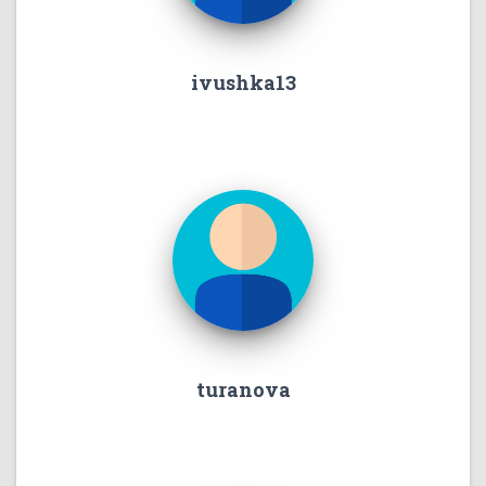
ivushka13
turanova