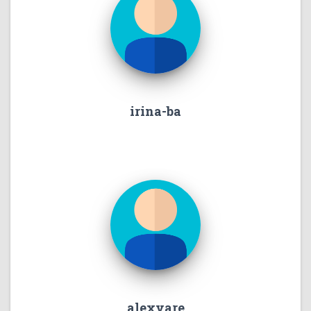
irina-ba
alexvare