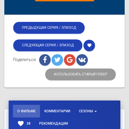
ПРЕДЫДУЩАЯ СЕРИЯ / ЭПИЗОД
favorite
СЛЕДУЮЩАЯ СЕРИЯ / ЭПИЗОД
Поделиться
ИСПОЛЬЗОВАТЬ СТАРЫЙ ПЛЕЕР
О ФИЛЬМЕ
КОММЕНТАРИИ
СЕЗОНЫ
favorite
38
РЕКОМЕНДАЦИИ