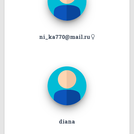
ni_ka770@mail.ru
diana