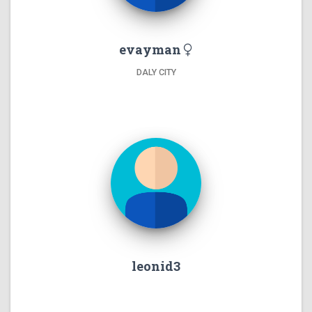
evayman
DALY CITY
leonid3