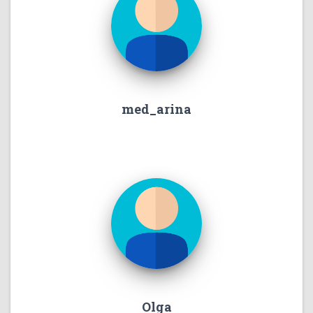
med_arina
Olga