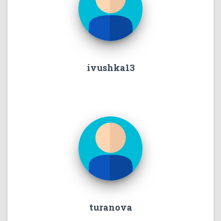
ivushka13
turanova