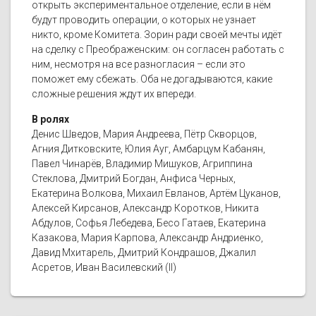
открыть экспериментальное отделение, если в нём
будут проводить операции, о которых не узнает
никто, кроме Комитета. Зорин ради своей мечты идёт
на сделку с Преображенским: он согласен работать с
ним, несмотря на все разногласия – если это
поможет ему сбежать. Оба не догадываются, какие
сложные решения ждут их впереди.
В ролях
Денис Шведов, Мария Андреева, Пётр Скворцов,
Агния Дитковските, Юлия Ауг, Амбарцум Кабанян,
Павел Чинарёв, Владимир Мишуков, Агриппина
Стеклова, Дмитрий Богдан, Анфиса Черных,
Екатерина Волкова, Михаил Евланов, Артём Цуканов,
Алексей Кирсанов, Александр Коротков, Никита
Абдулов, Софья Лебедева, Бесо Гатаев, Екатерина
Казакова, Мария Карпова, Александр Андриенко,
Давид Мхитарель, Дмитрий Кондрашов, Джалил
Асретов, Иван Василевский (II)