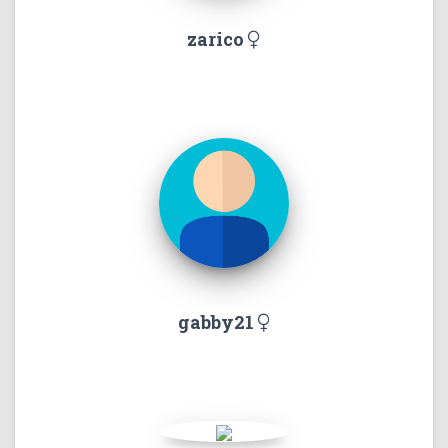
zarico
gabby21