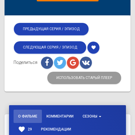
ПРЕДЫДУЩАЯ СЕРИЯ / ЭПИЗОД
favorite
СЛЕДУЮЩАЯ СЕРИЯ / ЭПИЗОД
Поделиться
ИСПОЛЬЗОВАТЬ СТАРЫЙ ПЛЕЕР
О ФИЛЬМЕ
КОММЕНТАРИИ
СЕЗОНЫ
favorite
29
РЕКОМЕНДАЦИИ