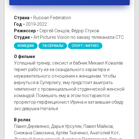
Страна -
Russian Federation
Год -
2019-2022
Режиссер -
Сергей Сенцов, Фёдор Стуков
Студия -
Art Pictures Vision по заказу телеканала СТС
КОМЕДИИ
ТВ/СЕРИАЛЫ
СПОРТ / ФИТНЕС
О фильме
Успешный тренер, сексист и бабник Михаил Ковалёв
теряет работу из-за скандального характера и
неуважительного отношения к женщинам. Чтобы
вернуться в Суперлигу, ему предстоит выиграть
чемпионат с провинциальной студенческой женской
командой. Помешать ему в этом постараются
проректор-перфекционист Ирина и затаившая обиду
экс-девушка Наталья.
В ролях
Павел Деревянко, Дарья Урсуляк, Павел Майков,
Снежана Самохина, Артём Ткаченко, Анатолий Кот,