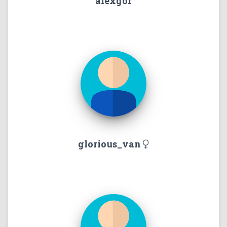
alexgor
glorious_van