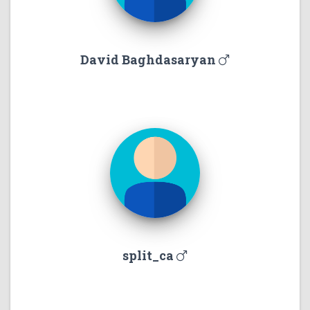
David Baghdasaryan
split_ca