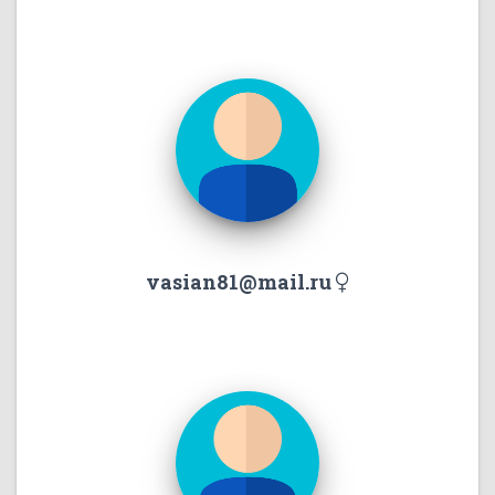
vasian81@mail.ru