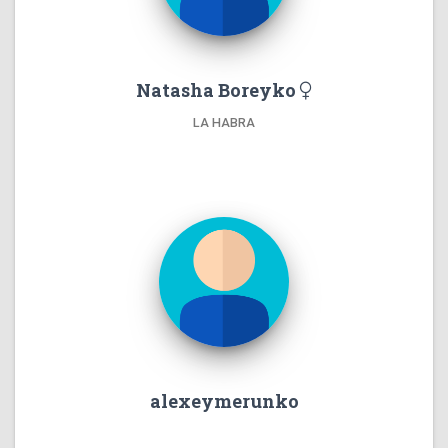
Natasha Boreyko
LA HABRA
alexeymerunko