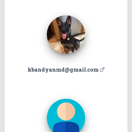
kbandyanmd@gmail.com