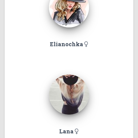
Elianochka
Lana