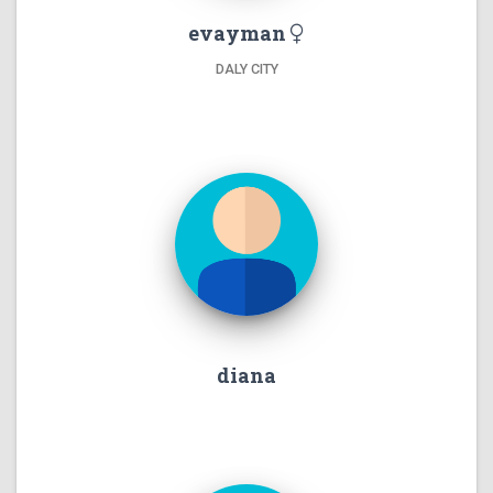
evayman
DALY CITY
diana