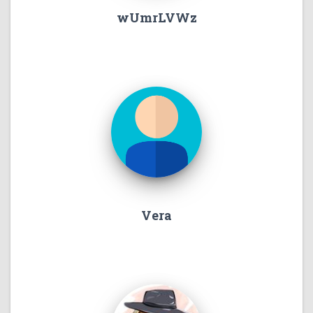
wUmrLVWz
Vera