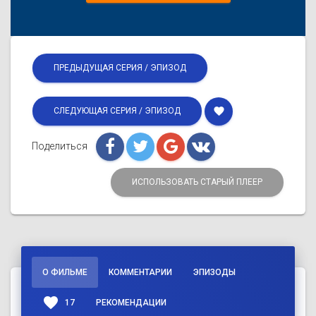
ПРЕДЫДУЩАЯ СЕРИЯ / ЭПИЗОД
favorite
СЛЕДУЮЩАЯ СЕРИЯ / ЭПИЗОД
Поделиться
ИСПОЛЬЗОВАТЬ СТАРЫЙ ПЛЕЕР
О ФИЛЬМЕ
КОММЕНТАРИИ
ЭПИЗОДЫ
favorite
17
РЕКОМЕНДАЦИИ