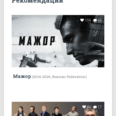
Рекомендации
104
66
Мажор
(2014-2026, Russian Federation)
84
17