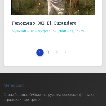
Fenomeno_001_El_Curandero.
Музыкальные, Электро / Танцевальная, Танго
1
2
3
>
Memocast
Самая большая библиотека русских, советских фильмов,
сериалов и телепередач.