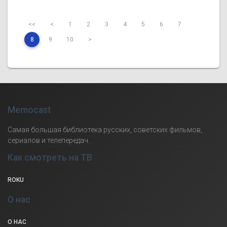
<<
<
1
2
3
4
5
6
7
8
9
10
>
Memocast
Самая большая библиотека русских, советских фильмов,
сериалов и телепередач.
Как смотреть на ТВ
ROKU
О нас
О НАС