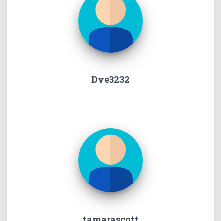
Dve3232
tamarascott