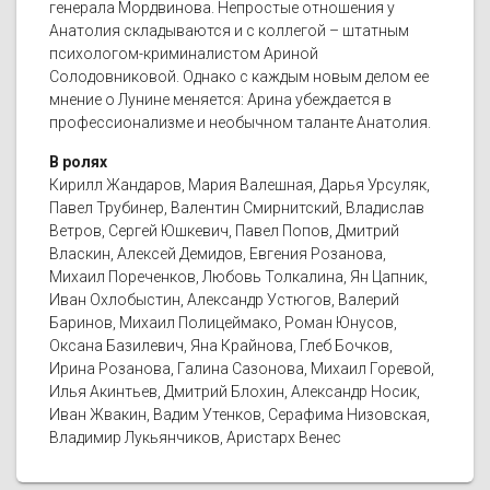
генерала Мордвинова. Непростые отношения у
Анатолия складываются и с коллегой – штатным
психологом-криминалистом Ариной
Солодовниковой. Однако с каждым новым делом ее
мнение о Лунине меняется: Арина убеждается в
профессионализме и необычном таланте Анатолия.
В ролях
Кирилл Жандаров, Мария Валешная, Дарья Урсуляк,
Павел Трубинер, Валентин Смирнитский, Владислав
Ветров, Сергей Юшкевич, Павел Попов, Дмитрий
Власкин, Алексей Демидов, Евгения Розанова,
Михаил Пореченков, Любовь Толкалина, Ян Цапник,
Иван Охлобыстин, Александр Устюгов, Валерий
Баринов, Михаил Полицеймако, Роман Юнусов,
Оксана Базилевич, Яна Крайнова, Глеб Бочков,
Ирина Розанова, Галина Сазонова, Михаил Горевой,
Илья Акинтьев, Дмитрий Блохин, Александр Носик,
Иван Жвакин, Вадим Утенков, Серафима Низовская,
Владимир Лукьянчиков, Аристарх Венес