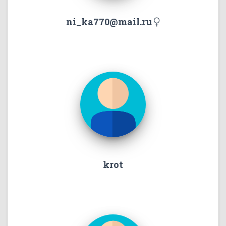
ni_ka770@mail.ru
krot