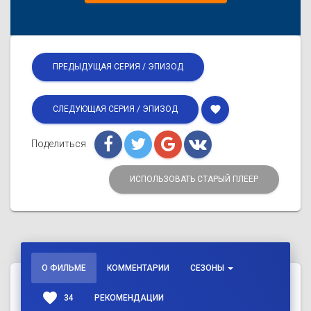
ПРЕДЫДУЩАЯ СЕРИЯ / ЭПИЗОД
favorite
СЛЕДУЮЩАЯ СЕРИЯ / ЭПИЗОД
Поделиться
ИСПОЛЬЗОВАТЬ СТАРЫЙ ПЛЕЕР
О ФИЛЬМЕ
КОММЕНТАРИИ
СЕЗОНЫ
favorite
34
РЕКОМЕНДАЦИИ