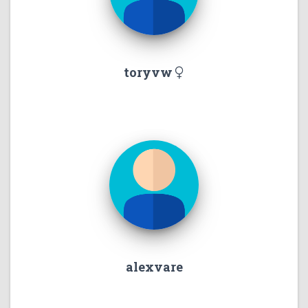
toryvw
alexvare