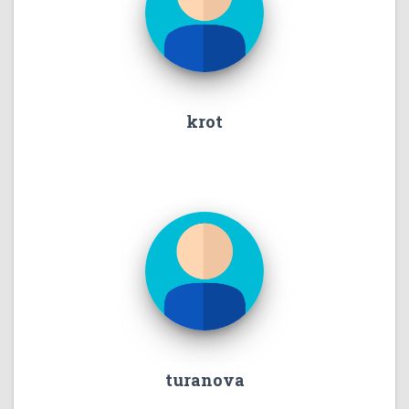
krot
turanova