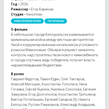
Год -
2026
Режиссер -
Егор Баринов
Студия -
Киноплан
ЭКШН/ПРИКЛЮЧЕНИЯ
ТВ/СЕРИАЛЫ
О фильме
В небольшом городе Белоуральске развязывается
криминальная война между местным авторитетом
Умой и коррумпированным начальником уголовного
розыска Мамоновым. Оба врага решают захватить
контроль над строительством нового химкомбината
и города-спутника, ведь победитель получит власть
над миллиардными бюджетами.
В ролях
Гавриил Федотов, Павел Юдин, Олег Тактаров,
Алексей Матошин, Константин Тополага, Нина
Гогаева, Сергей Яценюк, Акилина Соколова, Евгения
Замулина, Егор Долгополов, Константин Третьяков,
Виктор Потапешкин, Евгений Сахаров (II), Никита
Белоусов, Руслан Рамазанов, Александр Аладышев,