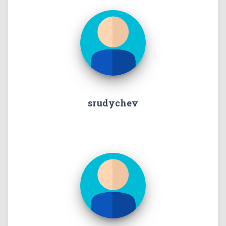
srudychev