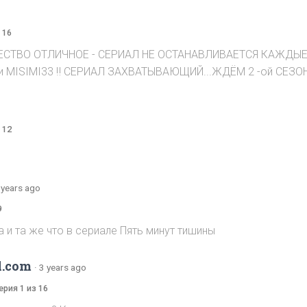
 16
КАЧЕСТВО ОТЛИЧНОЕ - СЕРИАЛ НЕ ОСТАНАВЛИВАЕТСЯ КАЖДЫЕ
 MISIMI33 ‼️ СЕРИАЛ ЗАХВАТЫВАЮЩИЙ...ЖДЁМ 2 -ой СЕЗОН..
 12
 years ago
9
 и та же что в сериале Пять минут тишины
l.com
·
3 years ago
ерия 1 из 16