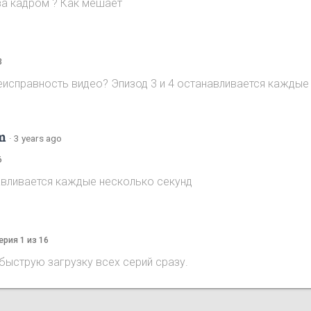
за кадром ? Как мешает
3
неисправность видео? Эпизод 3 и 4 останавливается каждые
m
·
3 years ago
6
навливается каждые несколько секунд
ерия 1 из 16
быструю загрузку всех серий сразу.