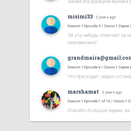
Зачем эта дурацкая музыка 
misimi33
·
3 years ago
Season 1 Episode 3 / Сезон 1 Серия 
Эй ,кто нибудь отвечает за 
невозможно!
grandmaira@gmail.co
Season 1 Episode 6 / Сезон 1 Серия 
Что присходит , видео оста
marshamat
·
3 years ago
Season 1 Episode 1 of 16 / Сезон 1 С
Спасибо большое Админ, за 