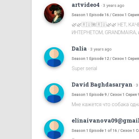
artvideo4
·
3 years ago
Season 1 Episode 16 / Сезон 1 Серия
🌿🌿🇷🇺🌺🇷🇺🌿🌿 НЕТ, 
ИНТЕРНЕТОМ, GRANDMAIRA, и
Dalia
·
3 years ago
Season 1 Episode 12 / Сезон 1 Серия
Super serial
David Baghdasaryan
·
3
Season 1 Episode 9 / Сезон 1 Серия 
Мне кажется что собака одна
elinaivanova09@gmai
Season 1 Episode 1 of 16 / Сезон 1 С