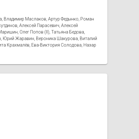
а, Владимир Маслаков, Артур Федынко, Роман
утдинов, Алексей Парасевич, Алексей
аришин, Олег Попов (II), Татьяна Бедова,
лов, Юрий Жаравин, Вероника Шакурова, Виталий
кита Крахмалёв, Ева-Виктория Солодова, Назар