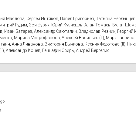
ия Маслова, Сергей Интяков, Павел Григорьев, Татьяна Чердынцев
митрий Гудим, Зоя Буряк, Юрий Кузнецов, Алан Томаев, Булат Шамс
, Иван Батарев, Александр Саюталин, Владислав Резник, Георгий М
Якименко, Марина Митрофанова, Алексей Васильев (II), Марк Гаври
отвин, Анна Ливанова, Виктория Бычкова, Ксения Федотова (II), Ни
I), Александр Конев, Геннадий Свирь, Андрей Вергелис
ago
8