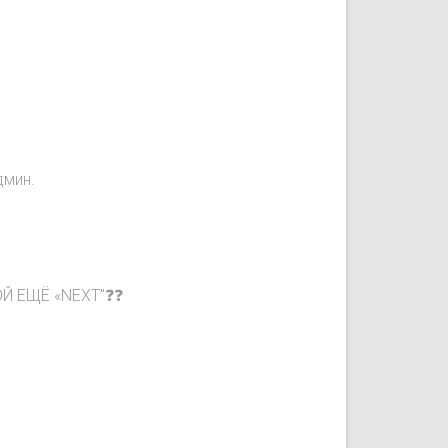
дмин.
ОЙ ЕЩЁ «NEXT”❓❓