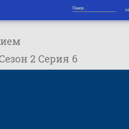
Н
тием
 Сезон 2 Серия 6