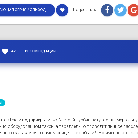
Поделиться
favorite
УЮЩАЯ СЕРИЯ / ЭПИЗОД
favorite
47
РЕКОМЕНДАЦИИ
Ы
та «Такси под прикрытием» Алексей Турбин вступает в смертельну
льно оборудованном такси, а параллельно проводит личное рассл
оянно оказывается в самом эпицентре событий. Но именно это кач