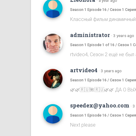
·
a year ago
Season 1 Episode 16 / Сезон 1 Серия
Классный фильм динамичный
administrator
·
3 years ago
Season 1 Episode 1 of 16 / Сезон 1 С
rtvideo4, Сезон 2 ещё не бы
artvideo4
·
3 years ago
Season 1 Episode 16 / Сезон 1 Серия
🌿🌿🇷🇺🌺🇷🇺🌿🌿 ДА О В
speedex@yahoo.com
·
3
Season 1 Episode 16 / Сезон 1 Серия
Next please