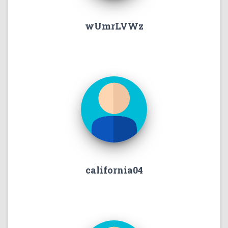
wUmrLVWz
california04