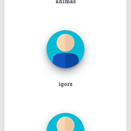
ahimas
igorz