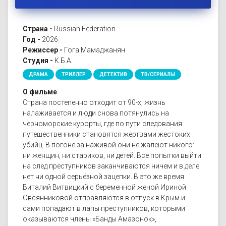
Страна -
Russian Federation
Год -
2026
Режиссер -
Гога Мамаджанян
Студия -
К.Б.А.
ДРАМА
ТРИЛЛЕР
ДЕТЕКТИВ
ТВ/СЕРИАЛЫ
О фильме
Страна постепенно отходит от 90-х, жизнь
налаживается и люди снова потянулись на
черноморские курорты, где по пути следования
путешественники становятся жертвами жестоких
убийц. В погоне за наживой они не жалеют никого:
ни женщин, ни стариков, ни детей. Все попытки выйти
на след преступников заканчиваются ничем и в деле
нет ни одной серьёзной зацепки. В это же время
Виталий Витвицкий с беременной женой Ириной
Овсянниковой отправляются в отпуск в Крым и
сами попадают в лапы преступников, которыми
оказываются члены «Банды Амазонок»,