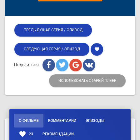
ПРЕДЫДУЩАЯ СЕРИЯ / ЭПИЗОД
favorite
СЛЕДУЮЩАЯ СЕРИЯ / ЭПИЗОД
Поделиться
ИСПОЛЬЗОВАТЬ СТАРЫЙ ПЛЕЕР
О ФИЛЬМЕ
КОММЕНТАРИИ
ЭПИЗОДЫ
favorite
23
РЕКОМЕНДАЦИИ