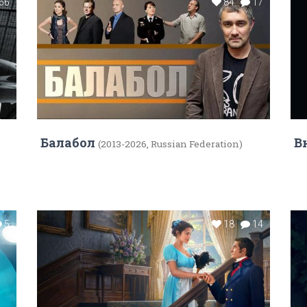
66
84
17
Балабол
В
(2013-2026, Russian Federation)
5
18
14