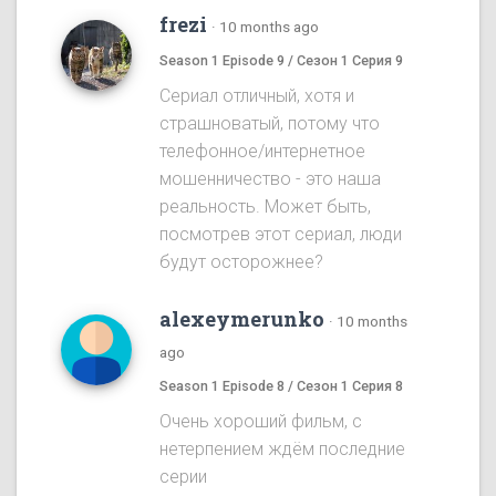
frezi
·
10 months ago
Season 1 Episode 9 / Сезон 1 Серия 9
Сериал отличный, хотя и
страшноватый, потому что
телефонное/интернетное
мошенничество - это наша
реальность. Может быть,
посмотрев этот сериал, люди
будут осторожнее?
alexeymerunko
·
10 months
ago
Season 1 Episode 8 / Сезон 1 Серия 8
Очень хороший фильм, с
нетерпением ждём последние
серии