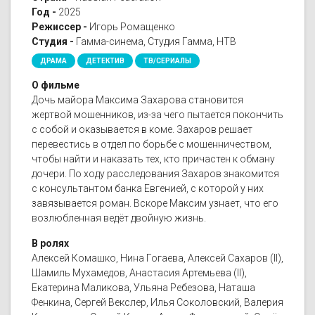
Год -
2025
Режиссер -
Игорь Ромащенко
Студия -
Гамма-синема, Студия Гамма, НТВ
ДРАМА
ДЕТЕКТИВ
ТВ/СЕРИАЛЫ
О фильме
Дочь майора Максима Захарова становится
жертвой мошенников, из-за чего пытается покончить
с собой и оказывается в коме. Захаров решает
перевестись в отдел по борьбе с мошенничеством,
чтобы найти и наказать тех, кто причастен к обману
дочери. По ходу расследования Захаров знакомится
с консультантом банка Евгенией, с которой у них
завязывается роман. Вскоре Максим узнает, что его
возлюбленная ведёт двойную жизнь.
В ролях
Алексей Комашко, Нина Гогаева, Алексей Сахаров (II),
Шамиль Мухамедов, Анастасия Артемьева (II),
Екатерина Маликова, Ульяна Ребезова, Наташа
Фенкина, Сергей Векслер, Илья Соколовский, Валерия