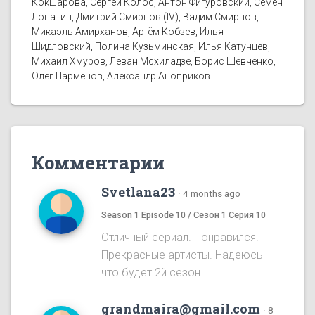
Кокшарова, Сергей Колос, Антон Фигуровский, Семён
Лопатин, Дмитрий Смирнов (IV), Вадим Смирнов,
Микаэль Амирханов, Артём Кобзев, Илья
Шидловский, Полина Кузьминская, Илья Катунцев,
Михаил Хмуров, Леван Мсхиладзе, Борис Шевченко,
Олег Пармёнов, Александр Аноприков
Комментарии
Svetlana23
·
4 months ago
Season 1 Episode 10 / Сезон 1 Серия 10
Отличный сериал. Понравился.
Прекрасные артисты. Надеюсь
что будет 2й сезон.
grandmaira@gmail.com
·
8