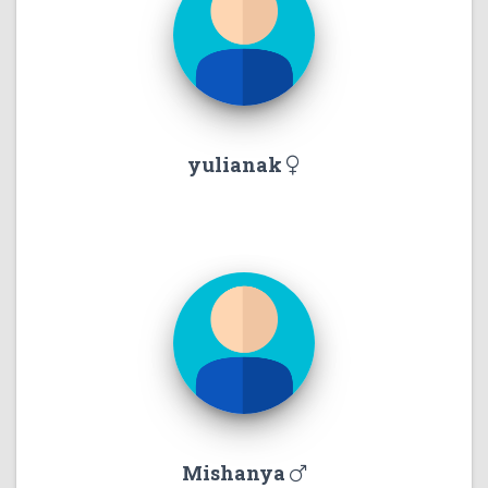
yulianak
Mishanya