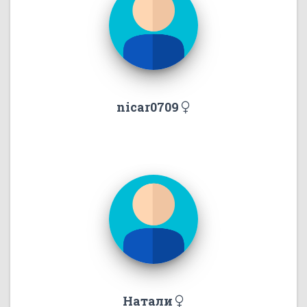
nicar0709
Натали