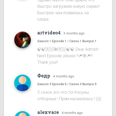
быстро загрузили новую серию!
Быстрее чем появилась на
rutube.
artvideo4
·
3 months ago
Season 1 Episode 1 / Сезон 1 Выпуск 1
🍃🍃🇷🇺🌺🇷🇺🍃🍃 Dear Admin‼️
Next Episode, please ‼️🎆🌸🎆‼️
Thank you‼️
Федр
·
4 months ago
Season 3 Episode 5 / Сезон 3 Выпуск 5
3 сезон это что-то! Клоуны
отборные ! Прям насмеялась ! )))(
alexvare
·
4 months ago