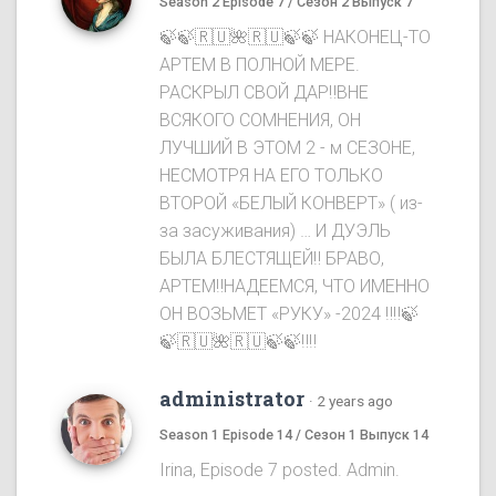
Season 2 Episode 7 / Сезон 2 Выпуск 7
🍃🍃🇷🇺🌺🇷🇺🍃🍃 НАКОНЕЦ-ТО
АРТЕМ В ПОЛНОЙ МЕРЕ.
РАСКРЫЛ СВОЙ ДАР‼️ВНЕ
ВСЯКОГО СОМНЕНИЯ, ОН
ЛУЧШИЙ В ЭТОМ 2 - м СЕЗОНЕ,
НЕСМОТРЯ НА ЕГО ТОЛЬКО
ВТОРОЙ «БЕЛЫЙ КОНВЕРТ» ( из-
за засуживания) … И ДУЭЛЬ
БЫЛА БЛЕСТЯЩЕЙ‼️ БРАВО,
АРТЕМ‼️НАДЕЕМСЯ, ЧТО ИМЕННО
ОН ВОЗЬМЕТ «РУКУ» -2024 ‼️‼️🍃
🍃🇷🇺🌺🇷🇺🍃🍃‼️‼️
administrator
·
2 years ago
Season 1 Episode 14 / Сезон 1 Выпуск 14
Irina, Episode 7 posted. Admin.