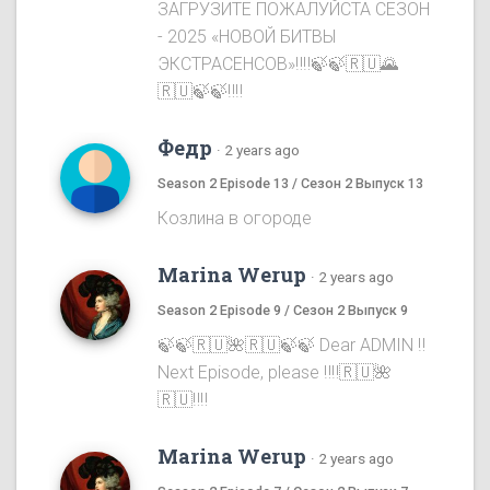
ЗАГРУЗИТЕ ПОЖАЛУЙСТА СЕЗОН
- 2025 «НОВОЙ БИТВЫ
ЭКСТРАСЕНСОВ»‼️‼️🍃🍃🇷🇺🌄
🇷🇺🍃🍃‼️‼️
Федр
·
2 years ago
Season 2 Episode 13 / Сезон 2 Выпуск 13
Козлина в огороде
Marina Werup
·
2 years ago
Season 2 Episode 9 / Сезон 2 Выпуск 9
🍃🍃🇷🇺🌺🇷🇺🍃🍃 Dear ADMIN ‼️
Next Episode, please ‼️‼️🇷🇺🌺
🇷🇺‼️‼️
Marina Werup
·
2 years ago