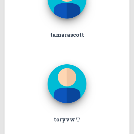
tamarascott
toryvw