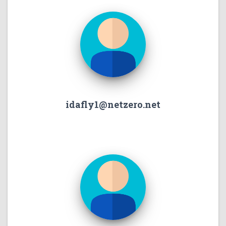
idafly1@netzero.net