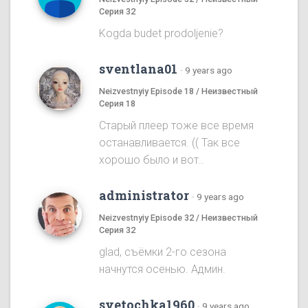
Серия 32
Kogda budet prodoljenie?
sventlana01
·
9 years ago
Neizvestnyiy Episode 18 / Неизвестный
Серия 18
Старый плеер тоже все время
останавливается. (( Так все
хорошо было и вот..
administrator
·
9 years ago
Neizvestnyiy Episode 32 / Неизвестный
Серия 32
glad, съёмки 2-го сезона
начнутся осенью. Админ.
svetochka1960
·
9 years ago