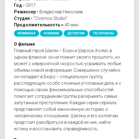
Год -
2017
Режиссер -
Владислав Николаев
Студия -
"Cosmos Studio"
Продолжительность ≈
40 мин
КРИМИНАЛ
НОВИНКИ
ДЕТЕКТИВ
ТВ/СЕРИАЛЫ
О фильме
Главный герой Шагин – Борн и Шерлок Холмс в
одном флаконе: он не помнит своего прошлого, но
может с невероятной скоростью усваивать любые
объемы новой информации. Совершенно случайно
он попадает в Бюро – специальную группу,
расследующую особо сложные уголовные дела, и с
помощью своих феноменальных способностей
помогает сотрудникам группы раскрывать самые
запутанные преступления. Каждая серия сериала
представляет собой законченную историю о
человеческих отношениях: Шагину и его коллегам
предстоит разобраться в каждой из них, найти
истину и восстановить справедливость.