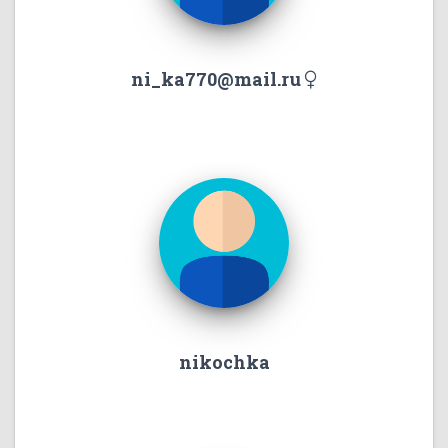
ni_ka770@mail.ru
nikochka