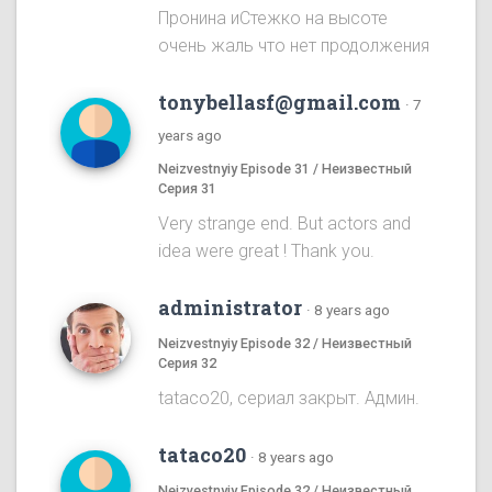
Пронина иСтежко на высоте
очень жаль что нет продолжения
tonybellasf@gmail.com
·
7
years ago
Neizvestnyiy Episode 31 / Неизвестный
Серия 31
Very strange end. But actors and
idea were great ! Thank you.
administrator
·
8 years ago
Neizvestnyiy Episode 32 / Неизвестный
Серия 32
tataco20, сериал закрыт. Админ.
tataco20
·
8 years ago
Neizvestnyiy Episode 32 / Неизвестный