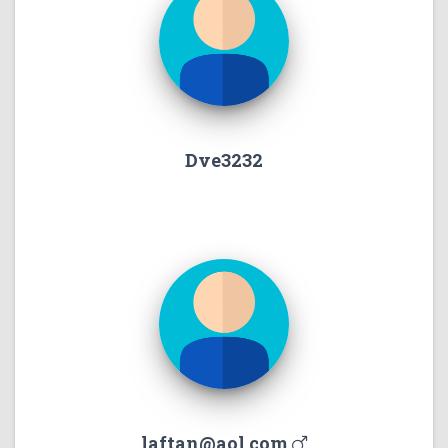
Dve3232
laftan@aol.com