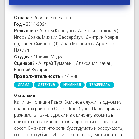
Страна -
Russian Federation
Год -
2014-2024
Режиссер -
Андрей Коршунов, Алексей Павлов (V),
Игорь Драка, Михаил Вассербаум, Дмитрий Аверин
(II), Павел Смирнов (II), Иван Мошняков, Арменак
Назикян
Студия -
"Триикс Медиа"
Сценарий -
Андрей Тумаркин, Александр Качан,
Евгений Кукарин
Продолжительность ≈
44 мин
ДРАМА
ДЕТЕКТИВ
КРИМИНАЛ
ТВ/СЕРИАЛЫ
О фильме
Капитан полиции Павел Семенов служит в одном из
спальных районов Санкт-Петербурга. Павел привык
разнимать пьяные драки и в одиночку входить в
притоны наркоманов, чтобы провести очередной
арест. Он знает, что если будет думать и рассуждать,
его просто убьют. И привык сначала действовать, а