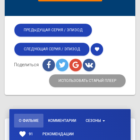
ПРЕДЫДУЩАЯ СЕРИЯ / ЭПИЗОД
favorite
СЛЕДУЮЩАЯ СЕРИЯ / ЭПИЗОД
Поделиться
ИСПОЛЬЗОВАТЬ СТАРЫЙ ПЛЕЕР
О ФИЛЬМЕ
КОММЕНТАРИИ
СЕЗОНЫ
favorite
91
РЕКОМЕНДАЦИИ