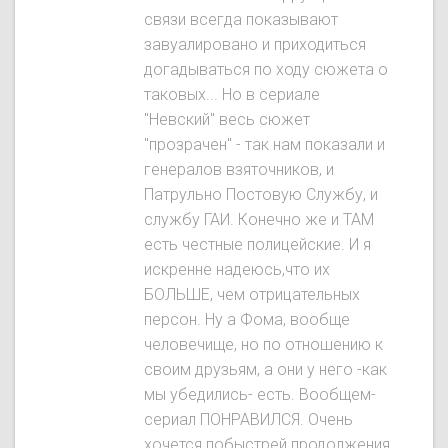
связи всегда показывают
завуалировано и приходиться
догадываться по ходу сюжета о
таковых... Но в сериале
"Невский" весь сюжет
"прозрачен" - так нам показали и
генералов взяточников, и
Патрульно Постовую Службу, и
службу ГАИ. Конечно же и ТАМ
есть честные полицейские. И я
искренне надеюсь,что их
БОЛЬШЕ, чем отрицательных
персон. Ну а Фома, вообще
человечище, но по отношению к
своим друзьям, а они у него -как
мы убедились- есть. Вообщем-
сериал ПОНРАВИЛСЯ. Очень
хочется побыстрей продолжения,