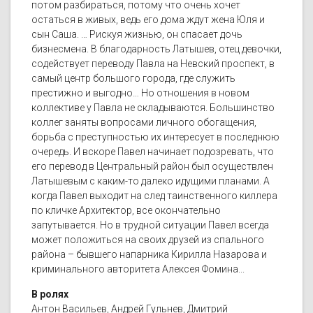
потом разбираться, потому что очень хочет
остаться в живых, ведь его дома ждут жена Юля и
сын Саша. … Рискуя жизнью, он спасает дочь
бизнесмена. В благодарность Латышев, отец девочки,
содействует переводу Павла на Невский проспект, в
самый центр большого города, где служить
престижно и выгодно… Но отношения в новом
коллективе у Павла не складываются. Большинство
коллег заняты вопросами личного обогащения,
борьба с преступностью их интересует в последнюю
очередь. И вскоре Павел начинает подозревать, что
его перевод в Центральный район был осуществлен
Латышевым с каким-то далеко идущими планами. А
когда Павел выходит на след таинственного киллера
по кличке Архитектор, все окончательно
запутывается. Но в трудной ситуации Павел всегда
может положиться на своих друзей из спального
района – бывшего напарника Кирилла Назарова и
криминального авторитета Алексея Фомина...
В ролях
Антон Васильев, Андрей Гульнев, Дмитрий