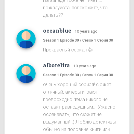
На айпаде тоже не тянет....
пожалуйста, подскажите, что
делать??
oceanblue
·
10 years ago
Season 1 Episode 30 / Сезон 1 Серия 30
Прекрасный сериал 👍
alborelira
·
10 years ago
Season 1 Episode 30 / Сезон 1 Серия 30
очень хороший сериал! сюжет
отличный, актеры играют
превосходно! тема никого не
оставит равнодушным... Ужасно
осознавать, что сюжет не
выдуманный :( Люблю детективы,
обычно на половине книги или