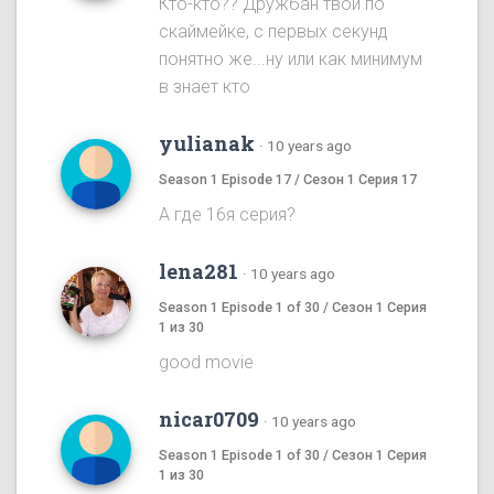
Кто-кто?? Дружбан твой по
скаймейке, с первых секунд
понятно же...ну или как минимум
в знает кто
yulianak
·
10 years ago
Season 1 Episode 17 / Сезон 1 Серия 17
А где 16я серия?
lena281
·
10 years ago
Season 1 Episode 1 of 30 / Сезон 1 Серия
1 из 30
good movie
nicar0709
·
10 years ago
Season 1 Episode 1 of 30 / Сезон 1 Серия
1 из 30