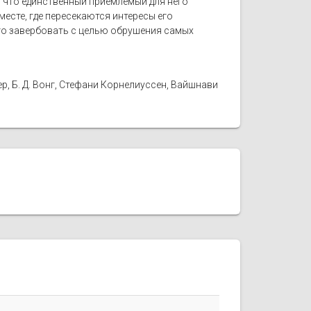
что единственный приемлемый для него
есте, где пересекаются интересы его
го завербовать с целью обрушения самых
, Б. Д. Вонг, Стефани Корнелиуссен, Вайшнави