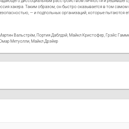
радающего диссоциальным расстройством личности и решившего, 
сия хакера. Таким образом, он быстро оказывается в том самом м
зопасностью, — и подпольных организаций, которые пытаются е
Мартин Вальстрём, Портия Даблдэй, Майкл Кристофер, Грэйс Гаммер
, Омар Метуолли, Майкл Дрэйер