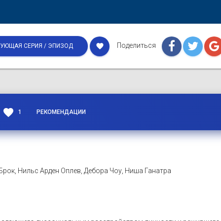
Поделиться
favorite
УЮЩАЯ СЕРИЯ / ЭПИЗОД
favorite
1
РЕКОМЕНДАЦИИ
рок, Нильс Арден Оплев, Дебора Чоу, Ниша Ганатра