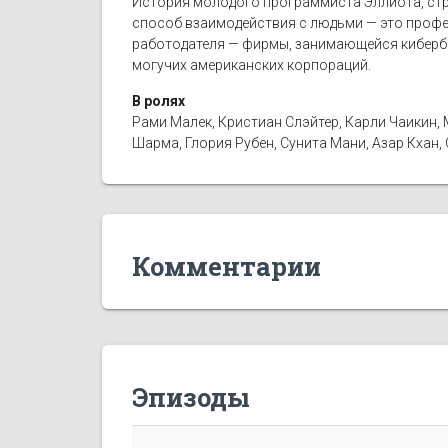
История молодого программиста Эллиота, ст
способ взаимодействия с людьми — это профес
работодателя — фирмы, занимающейся кибербе
могучих американских корпораций.
В ролях
Рами Малек, Кристиан Слэйтер, Карли Чаикин, 
Шарма, Глория Рубен, Сунита Мани, Азар Кхан
Комментарии
Эпизоды