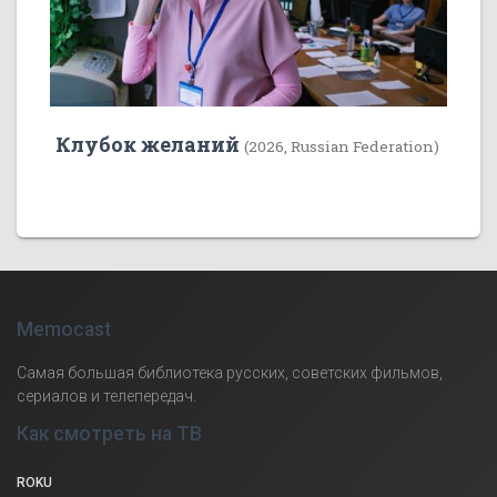
Клубок желаний
(2026, Russian Federation)
Memocast
Самая большая библиотека русских, советских фильмов,
сериалов и телепередач.
Как смотреть на ТВ
ROKU