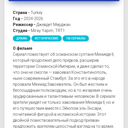
Страна -
Turkey
Год -
2024-2026
Режиссер -
Джевдет Мерджан
Студия -
Miray Yapım, TRT1
ДРАМА
ИСТОРИЧЕСКИЕ
ТВ/СЕРИАЛЫ
О фильме
Сериал повествует об османском султане Мехмеде II,
который продолжил дело предков, расширив
территории Османской Империи, и даже сделал то,
что они не смогли — завоевал Константинополь,
ныне современный Стамбул. За это его в народе
прозвали Мехмед Завоеватель. Он был жестким и
беспощадным полководцем, но в то же время очень
эрудированным и талантливым человеком. В сериале
зрители увидят не только завоевания Мехмеда II, но и
его путешествия вместе с Эйюпом эль-Энсари,
почитаемой фигурой в исламской истории. Этот
двойной повествовательный подход призван
предложить зрителям целостный взгляд на то время,