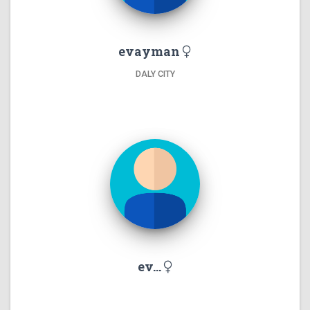
evayman
DALY CITY
ev...