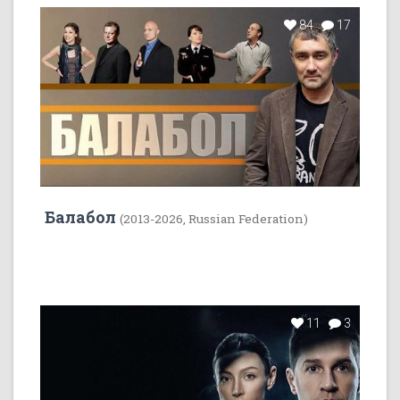
84
17
Балабол
(2013-2026, Russian Federation)
11
3