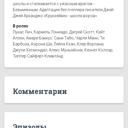
школы и сталкивается с ужасным врагом -
Безымянным. Адаптация бестселлера писателя Джей
Джей Арканджо «Крукхейвен - школа воров».
В ролях
Лукас Лич, Кармель Лэниадо, Дагрей Скотт, Кейт
Аллен, Амари Баккус, Сани Табо, Чарли Манн, Ти
Барбоза, Аэрона Ши, Лейла Кхан, Клер Форлани,
Джули Хесмондал, Алекс Муньяйони, Кеннет Коллар,
Типпер Сайферт-Кливлэнд
Комментарии
Эпизоды