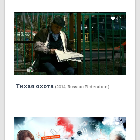
42
Тихая охота
(2014, Russian Federation)
22
5