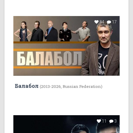
84
17
Балабол
(2013-2026, Russian Federation)
11
3