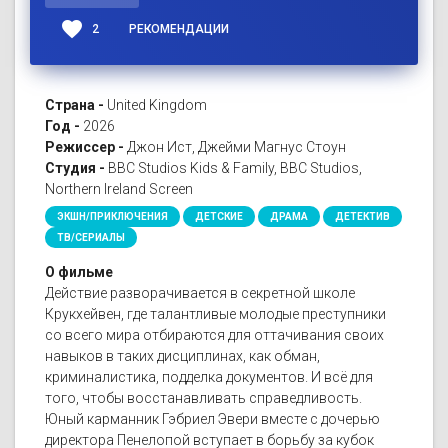
favorite
2
РЕКОМЕНДАЦИИ
Страна -
United Kingdom
Год -
2026
Режиссер -
Джон Ист, Джейми Магнус Стоун
Студия -
BBC Studios Kids & Family, BBC Studios,
Northern Ireland Screen
ЭКШН/ПРИКЛЮЧЕНИЯ
ДЕТСКИЕ
ДРАМА
ДЕТЕКТИВ
ТВ/СЕРИАЛЫ
О фильме
Действие разворачивается в секретной школе
Крукхейвен, где талантливые молодые преступники
со всего мира отбираются для оттачивания своих
навыков в таких дисциплинах, как обман,
криминалистика, подделка документов. И всё для
того, чтобы восстанавливать справедливость.
Юный карманник Гэбриел Эвери вместе с дочерью
директора Пенелопой вступает в борьбу за кубок