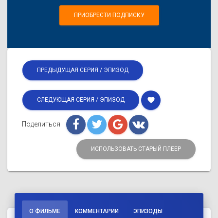
ПРИОБРЕСТИ ПОДПИСКУ
ПРЕДЫДУЩАЯ СЕРИЯ / ЭПИЗОД
favorite
СЛЕДУЮЩАЯ СЕРИЯ / ЭПИЗОД
Поделиться
ИСПОЛЬЗОВАТЬ СТАРЫЙ ПЛЕЕР
О ФИЛЬМЕ
КОММЕНТАРИИ
ЭПИЗОДЫ