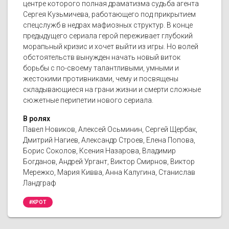
центре которого полная драматизма судьба агента
Сергея Кузьмичева, работающего под прикрытием
спецслужб в недрах мафиозных структур. В конце
предыдущего сериала герой переживает глубокий
морапьный кризис и хочет выйти из игры. Но волей
обстоятельств вынужден начать новый виток
борьбы с по-своему талантливыми, умными и
жестокими противниками, чему и посвящены
складывающиеся на грани жизни и смерти сложные
сюжетные перипетии нового сериала.
В ролях
Павел Новиков, Алексей Осьминин, Сергей Щербак,
Дмитрий Нагиев, Александр Строев, Елена Попова,
Борис Соколов, Ксения Назарова, Владимир
Богданов, Андрей Ургант, Виктор Смирнов, Виктор
Мережко, Мария Кивва, Анна Калугина, Станислав
Ландграф
#КРОТ