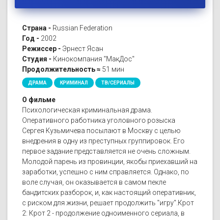
Страна -
Russian Federation
Год -
2002
Режиссер -
Эрнест Ясан
Студия -
Кинокомпания "МакДос"
Продолжительность ≈
51 мин
ДРАМА
КРИМИНАЛ
ТВ/СЕРИАЛЫ
О фильме
Психологическая криминальная драма.
Оперативного работника уголовного розыска
Сергея Кузьмичева посылают в Москву с целью
внедрения в одну из преступных группировок. Его
первое задание представляется не очень сложным.
Молодой парень из провинции, якобы приехавший на
заработки, успешно с ним справляется. Однако, по
воле случая, он оказывается в самом пекле
бандитских разборок, и, как настоящий оперативник,
с риском для жизни, решает продолжить "игру".Крот
2: Крот 2 - продолжение одноименного сериала, в