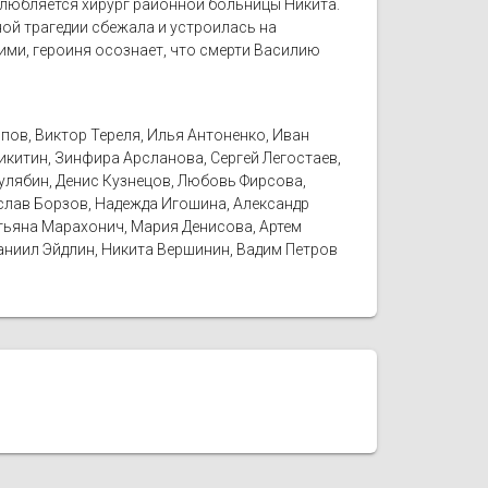
влюбляется хирург районной больницы Никита.
ой трагедии сбежала и устроилась на
ими, героиня осознает, что смерти Василию
пов, Виктор Тереля, Илья Антоненко, Иван
икитин, Зинфира Арсланова, Сергей Легостаев,
кулябин, Денис Кузнецов, Любовь Фирсова,
слав Борзов, Надежда Игошина, Александр
атьяна Марахонич, Мария Денисова, Артем
аниил Эйдлин, Никита Вершинин, Вадим Петров