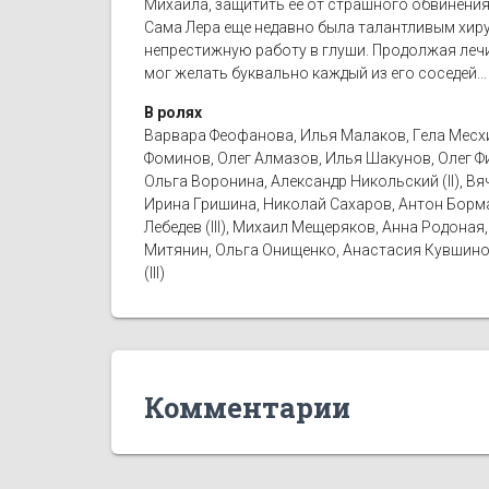
Михаила, защитить ее от страшного обвинения
Сама Лера еще недавно была талантливым хиру
непрестижную работу в глуши. Продолжая лечи
мог желать буквально каждый из его соседей...
В ролях
Варвара Феофанова, Илья Малаков, Гела Месхи,
Фоминов, Олег Алмазов, Илья Шакунов, Олег Ф
Ольга Воронина, Александр Никольский (II), В
Ирина Гришина, Николай Сахаров, Антон Борма
Лебедев (III), Михаил Мещеряков, Анна Родона
Митянин, Ольга Онищенко, Анастасия Кувшинов
(III)
Комментарии