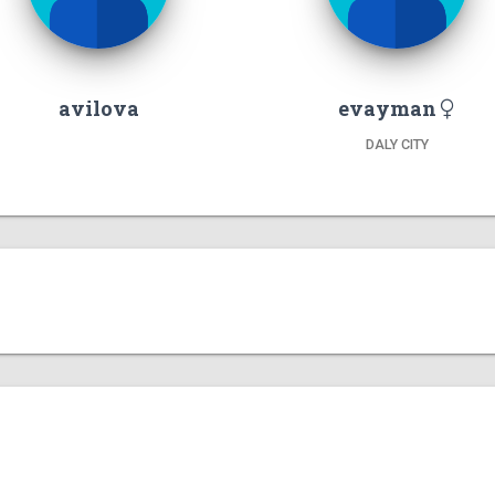
avilova
evayman
DALY CITY