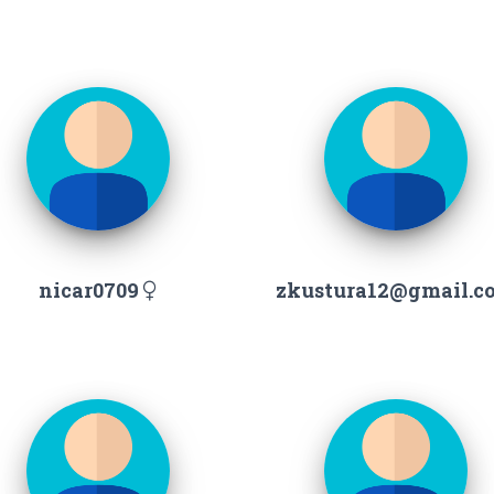
nicar0709
zkustura12@gmail.c