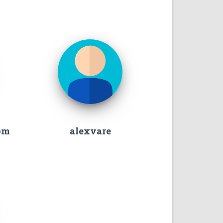
om
alexvare