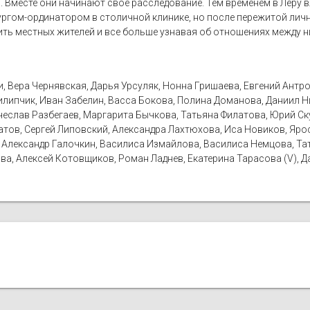
. Вместе они начинают свое расследование. Тем временем в Леру 
ргом-ординатором в столичной клинике, но после пережитой личн
ть местных жителей и все больше узнавая об отношениях между н
 Вера Чернявская, Дарья Урсуляк, Нонна Гришаева, Евгений Антро
илипчик, Иван Забелин, Васса Бокова, Полина Доманова, Даниил Н
ячеслав Разбегаев, Маргарита Бычкова, Татьяна Филатова, Юрий С
тов, Сергей Липовский, Александра Лахтюхова, Иса Новиков, Яро
я, Александр Галочкин, Василиса Измайлова, Василиса Немцова, Т
а, Алексей Котовщиков, Роман Ладнев, Екатерина Тарасова (V), Д