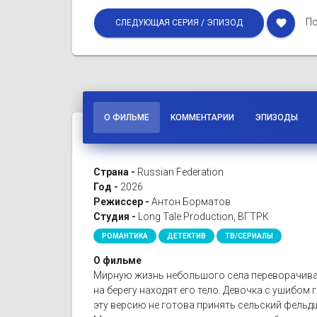
По
favorite
СЛЕДУЮЩАЯ СЕРИЯ / ЭПИЗОД
О ФИЛЬМЕ
КОММЕНТАРИИ
ЭПИЗОДЫ
Страна -
Russian Federation
Год -
2026
Режиссер -
Антон Борматов
Студия -
Long Tale Production, ВГТРК
РОМАНТИКА
ДЕТЕКТИВ
ТВ/СЕРИАЛЫ
О фильме
Мирную жизнь небольшого села переворачивает
на берегу находят его тело. Девочка с ушибом 
эту версию не готова принять сельский фельдш