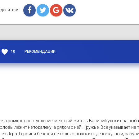
делиться
favorite
10
РЕКОМЕНДАЦИИ
 громкое преступление: местный житель Василий уходит на рыбал
головы лежит неподалеку, а рядом с ней – ружье. Все указывает на
ер Лера. Героиня берется не только выходить девочку, но и, зар