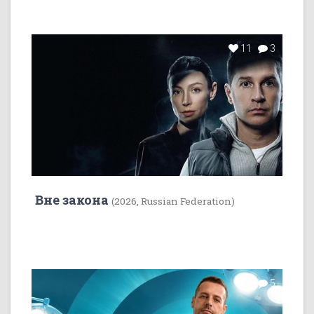
11
3
Вне закона
(2026, Russian Federation)
7
5