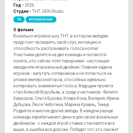
Год -
2026
Студия -
ТНТ, GEN Studio
ТВ
МУЗЫКАЛЬНЫЕ
О фильме
Вокально-игровое шоу ТНТ, в котором звёздам
предстоит проверить свой слух, интуицию и
способность распознавать голоса коллег.
Участники делятся на две команды и пытаются
понять, кто сейчас поёт перед ними - настоящая
звезда или её вокальный двойник. Главная задача
игроков - запутать соперников и не попасться на
уловки имперсонаторов, способных идеально
копировать знаменитые голоса. Ведущим проекта
стал Алексей Воробьёв, а среди участников - Филипп
Киркоров, Ольга Бузова, Клава Кока, Валерия, Ирина
Дубцова, Люся Чеботина, Марина Кравец, Тимур
Родригез и многие другие звёзды. В каждом раунде
команды зарабатывают деньги для своих вокальных
двойников - с каждой игрой ставки становятся всё
выше, а ошибка всё дороже. Победит тот, кто сможет