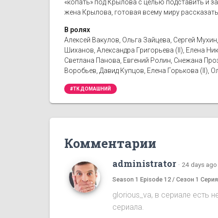
«копать» под Крылова с целью подставить и з
жена Крылова, готовая всему миру рассказать
В ролях
Алексей Вакулов, Ольга Зайцева, Сергей Мухи
Шиханов, Александра Григорьева (II), Елена Н
Светлана Панова, Евгений Ролин, Снежана Проз
Воробьев, Давид Купцов, Елена Горькова (II),
#ТК ДОМАШНИЙ
Комментарии
administrator
·
24 days ago
Season 1 Episode 12 / Сезон 1 Серия
glorious_va, в сериале есть
сериала.