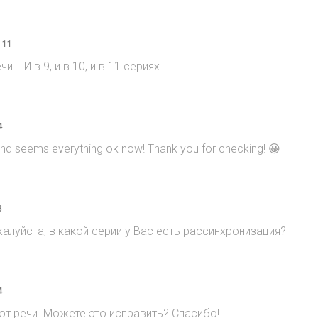
 11
... И в 9, и в 10, и в 11 сериях ...
4
and seems everything ok now! Thank you for checking! 😀
3
жалуйста, в какой серии у Вас есть рассинхронизация?
4
 от речи. Можете это исправить? Спасибо!