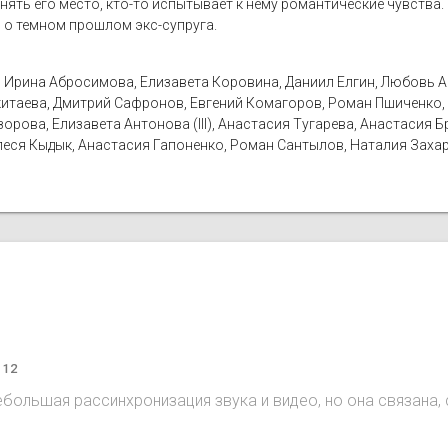
анять его место, кто-то испытывает к нему романтические чувств
 о темном прошлом экс-супруга.
н, Ирина Абросимова, Елизавета Коровина, Даниил Елгин, Любовь 
икитаева, Дмитрий Сафронов, Евгений Комагоров, Роман Пшиченко,
орова, Елизавета Антонова (III), Анастасия Тугарева, Анастасия 
 Олеся Кыдык, Анастасия Гапоненко, Роман Сантылов, Наталия Зах
 12
 небольшая рассинхронизация звука и видео, но она связана