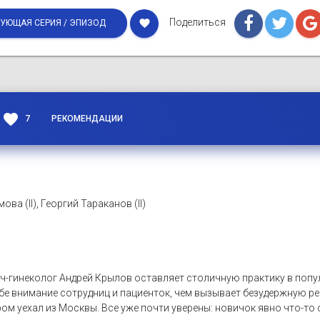
Поделиться
favorite
УЮЩАЯ СЕРИЯ / ЭПИЗОД
favorite
7
РЕКОМЕНДАЦИИ
а (II), Георгий Тараканов (II)
ч-гинеколог Андрей Крылов оставляет столичную практику в попу
бе внимание сотрудниц и пациенток, чем вызывает безудержную ре
м уехал из Москвы. Все уже почти уверены: новичок явно что-то 