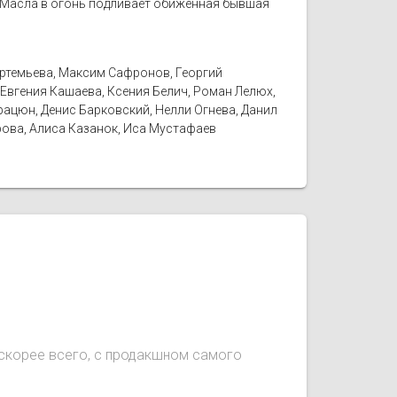
а. Масла в огонь подливает обиженная бывшая
Артемьева, Максим Сафронов, Георгий
 Евгения Кашаева, Ксения Белич, Роман Лелюх,
Брацюн, Денис Барковский, Нелли Огнева, Данил
арова, Алиса Казанок, Иса Мустафаев
, скорее всего, с продакшном самого