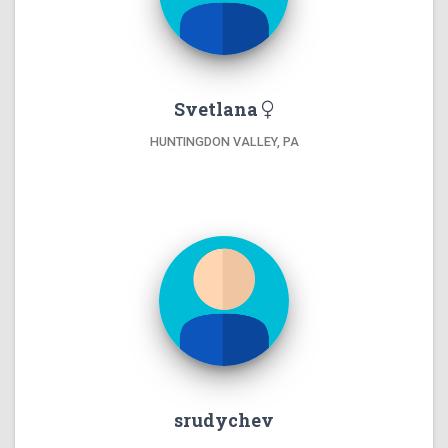
Svetlana
HUNTINGDON VALLEY, PA
srudychev