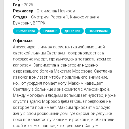
Год -
2026
Режиссер -
Станислав Назиров
Студия -
Смотрим, Россия-1, Кинокомпания
Бумеранг, ВГТРК
РОМАНТИКА
ТРИЛЛЕР
ДЕТЕКТИВ
ТВ/СЕРИАЛЫ
О фильме
Александра - личная ассистентка взбалмошной
светской львицы Светланы - сопровождает ее в
поездке на курорт, где вынуждена потакать всем ее
капризам. Заприметив в санатории недавно
овдовевшего богача Максима Морозова, Светлана
из кожи вон лезет, чтобы привлечь его внимание,
но... от усердия ломает ногу. Максим навещает
Светлану в больнице и знакомится с Александрой.
Между молодыми людьми вспыхивает чувство, и уже
спустя неделю Морозов делает Саше предложение,
которое та принимает. Максим привозит молодую
жену в свой роскошный дом, где скромной девушке
пока все кажется пугающим: и роскошь, и обитатели
особняка. Но главное, что тревожит Сашу –