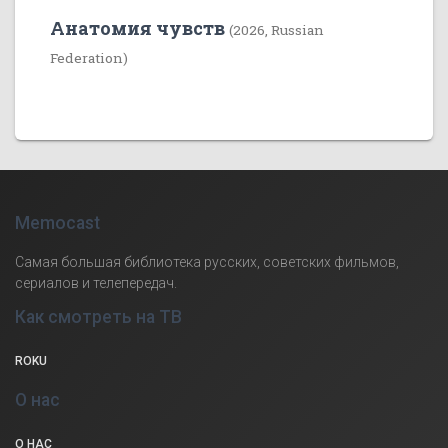
Анатомия чувств
(2026, Russian
Federation)
Memocast
Самая большая библиотека русских, советских фильмов,
сериалов и телепередач.
Как смотреть на ТВ
ROKU
О нас
О НАС