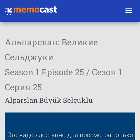
Toggl
navig
Альпарслан: Великие
Сельджуки
Season 1 Episode 25 / Сезон 1
Серия 25
Alparslan Büyük Selçuklu
Это видео доступно для просмотра только