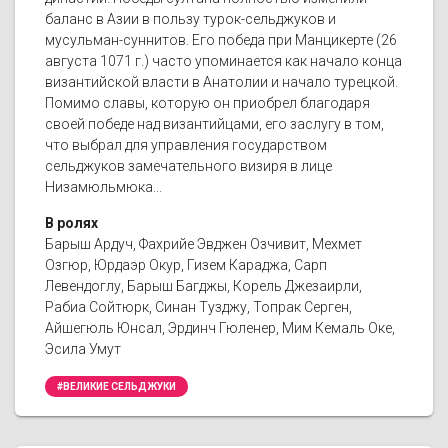
баланс в Азии в пользу турок-сельджуков и
мусульман-суннитов. Его победа при Манцикерте (26
августа 1071 г.) часто упоминается как начало конца
византийской власти в Анатолии и начало турецкой.
Помимо славы, которую он приобрел благодаря
своей победе над византийцами, его заслугу в том,
что выбрал для управления государством
сельджуков замечательного визиря в лице
Низамюльмюка...
В ролях
Барыш Ардуч, Фахрийе Эвджен Озчивит, Мехмет
Озгюр, Юрдаэр Окур, Гизем Караджа, Сарп
Левендоглу, Барыш Багджы, Корель Джезаирли,
Рабиа Сойтюрк, Синан Тузджу, Топрак Серген,
Айшегюль Юнсал, Эрдинч Гюленер, Мим Кемаль Оке,
Эсила Умут
#ВЕЛИКИЕ СЕЛЬДЖУКИ