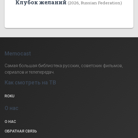
Клубок желаний
(2026, Russian Federation)
Memocast
Самая большая библиотека русских, советских фильмов,
сериалов и телепередач.
Как смотреть на ТВ
ROKU
О нас
О НАС
ОБРАТНАЯ СВЯЗЬ