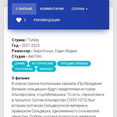
О ФИЛЬМЕ
КОММЕНТАРИИ
СЕЗОНЫ
favorite
2
РЕКОМЕНДАЦИИ
Страна -
Turkey
Год -
2021-2023
Режиссер -
Эмре Конук, Седат Инджи
Студия -
Akli Film
ДРАМА
ИСТОРИЧЕСКИЕ
ТУРЕЦКИЕ СЕРИАЛЫ
ТВ/СЕРИАЛЫ
ВОЕННЫЕ
О фильме
В новом сезоне поклонники сериала «Пробуждение:
Великие сельджуки» будут свидетелями истории
Альпарслана, отца Меликшаха. То есть, перенесемся
в прошлое. Султан Альпарслан (1029-1072) был
вторым султаном Сельджукской империи и
правнуком Сельджука, одноименного основателя
династии. Победы султана полностью изменили