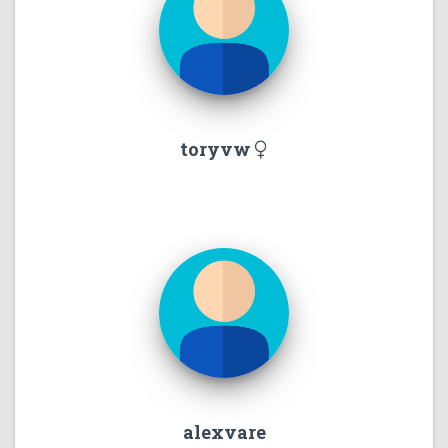
toryvw
alexvare