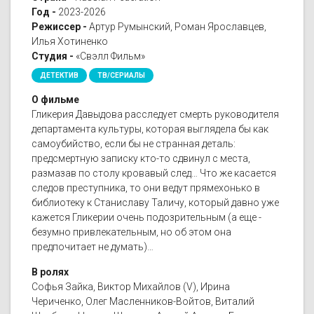
Год -
2023-2026
Режиссер -
Артур Румынский, Роман Ярославцев,
Илья Хотиненко
Студия -
«Свэлл Фильм»
ДЕТЕКТИВ
ТВ/СЕРИАЛЫ
О фильме
Гликерия Давыдова расследует смерть руководителя
департамента культуры, которая выглядела бы как
самоубийство, если бы не странная деталь:
предсмертную записку кто-то сдвинул с места,
размазав по столу кровавый след… Что же касается
следов преступника, то они ведут прямехонько в
библиотеку к Станиславу Таличу, который давно уже
кажется Гликерии очень подозрительным (а еще -
безумно привлекательным, но об этом она
предпочитает не думать)…
В ролях
Софья Зайка, Виктор Михайлов (V), Ирина
Чериченко, Олег Масленников-Войтов, Виталий