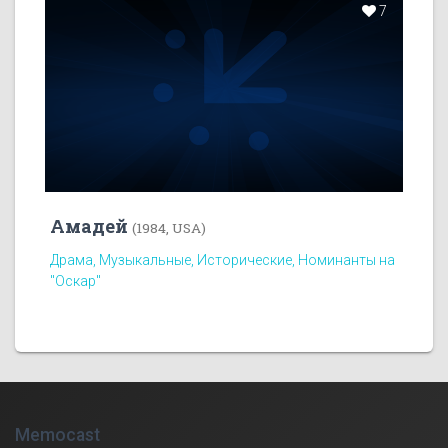
7
Амадей
(1984, USA)
Драма, Музыкальные, Исторические, Номинанты на
"Оскар"
Memocast