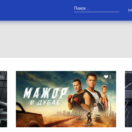
Н
66
3