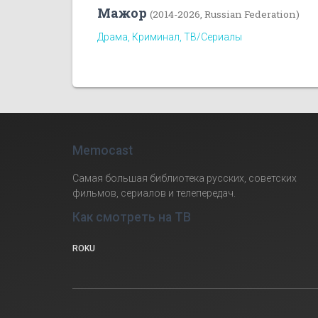
Мажор
(2014-2026, Russian Federation)
Драма, Криминал, ТВ/Сериалы
Memocast
Самая большая библиотека русских, советских
фильмов, сериалов и телепередач.
Как смотреть на ТВ
ROKU