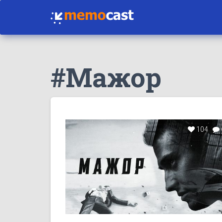
#Мажор
104