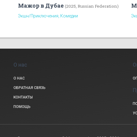
Мажор в Дубае
М
(2025, Russian Federation)
Экшн/Приключения, Комедии
Эк
О нас
О
О НАС
О
ОБРАТНАЯ СВЯЗЬ
П
КОНТАКТЫ
П
ПОМОЩЬ
У