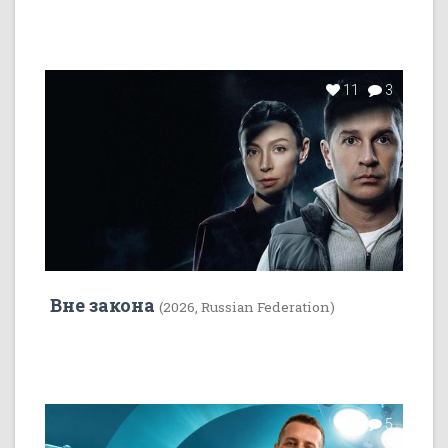
11
3
Вне закона
(2026, Russian Federation)
7
5