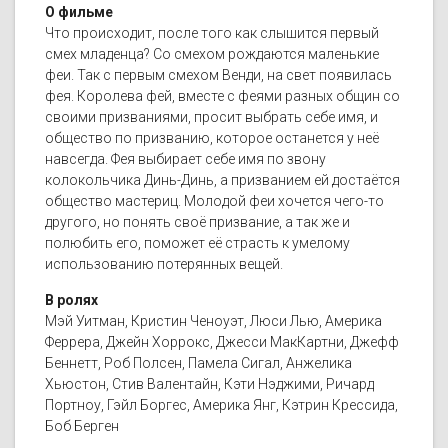
О фильме
Что происходит, после того как слышится первый
смех младенца? Со смехом рождаются маленькие
феи. Так с первым смехом Венди, на свет появилась
фея. Королева фей, вместе с феями разных общин со
своими призваниями, просит выбрать себе имя, и
общество по призванию, которое останется у неё
навсегда. Фея выбирает себе имя по звону
колокольчика Динь-Динь, а призванием ей достаётся
общество мастериц. Молодой феи хочется чего-то
другого, но понять своё призвание, а так же и
полюбить его, поможет её страсть к умелому
использованию потерянных вещей.
В ролях
Мэй Уитман, Кристин Ченоуэт, Люси Лью, Америка
Феррера, Джейн Хоррокс, Джесси МакКартни, Джефф
Беннетт, Роб Полсен, Памела Сигал, Анжелика
Хьюстон, Стив Валентайн, Кэти Нэджими, Ричард
Портноу, Гэйл Боргес, Америка Янг, Кэтрин Крессида,
Боб Берген