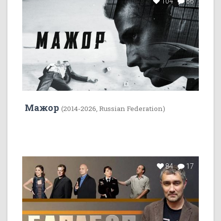
104
66
Мажор
(2014-2026, Russian Federation)
84
17